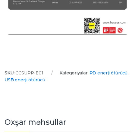
SKU:
CCSUPP-E01
Kateqoriyalar:
PD enerji ötürücü
,
USB enerji ötürücü
Oxşar məhsullar