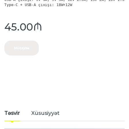
Type-C + USB-A çıxışı: 18W+12W
45.00
₼
Müqayisə
Təsvir
Xüsusiyyət