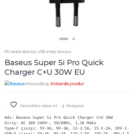
PD enerji ötürücü
,
USB enerji ötürücü
Baseus Super Si Pro Quick
Charger C+U 30W EU
Mövcudluq:
Anbarda yoxdur
Sevimlilərə əlavə et
Müqayisə
Adı: Baseus Super Si Pro Quick Charger C+U 30W

Giriş: AC 100-240V~, 50/60Hz, 1,2A Maks

Type-C çıxışı: 5V-3A, 9V-3A, 12-2.5A, 15.V-2A, 20V-1.5A

USB-A çıxışı: 5V-3A, 9V-3A, 12V-2.5A, 15V-2A, 20V-1.5A
