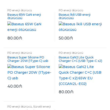
PD enerji ötürücü
PD enerji ötürücü
Baseus 65W GaN enerji
Baseus İkili USB enerji
ötürücüsü
ötürücüsü
80.00
₼
50.00
₼
PD enerji ötürücü
PD enerji ötürücü
Baseus Super Silicone PD
Baseus GaN2 Lite Quick
Charger 20W (1Type-C) usb
Charger C+C (USB Type-C x2)
65W EU (CCGAN2L-E02)
40.00
₼
80.00
₼
PD enerji ötürücü
,
Sürətli enerji
ötürücülər