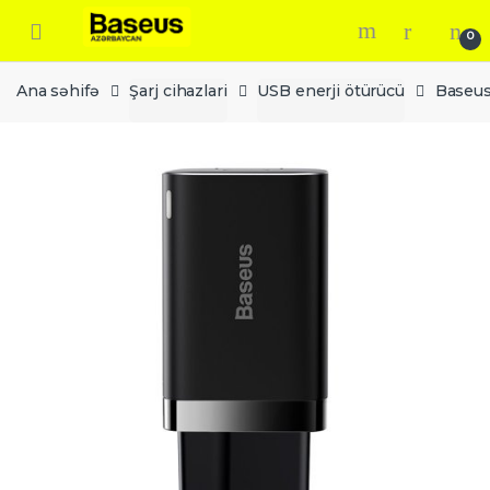
Skip
Skip
to
to
0
navigation
content
Ana səhifə
Şarj cihazlari
USB enerji ötürücü
Baseus