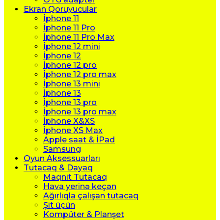
Ekran Qoruyucular
İphone 11
İphone 11 Pro
İphone 11 Pro Max
İphone 12 mini
İphone 12
İphone 12 pro
İphone 12 pro max
İphone 13 mini
İphone 13
İphone 13 pro
İphone 13 pro max
İphone X&XS
İphone XS Max
Apple saat & İPad
Samsung
Oyun Aksessuarları
Tutacaq & Dayaq
Maqnit Tutacaq
Hava yerinə keçən
Ağırlıqla çalışan tutacaq
Şit üçün
Kompüter & Planşet