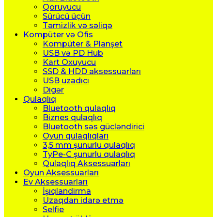
Qoruyucu
Sürücü üçün
Təmizlik və səliqə
Kompüter və Ofis
Kompüter & Planşet
USB və PD Hub
Kart Oxuyucu
SSD & HDD aksessuarları
USB uzadıcı
Digər
Qulaqlıq
Bluetooth qulaqlıq
Biznes qulaqlıq
Bluetooth səs gücləndirici
Oyun qulaqlıqları
3,5 mm şunurlu qulaqlıq
TyPe-C şunurlu qulaqlıq
Qulaqlıq Aksessuarları
Oyun Aksessuarları
Ev Aksessuarları
İşıqlandirma
Uzaqdan idarə etmə
Selfie