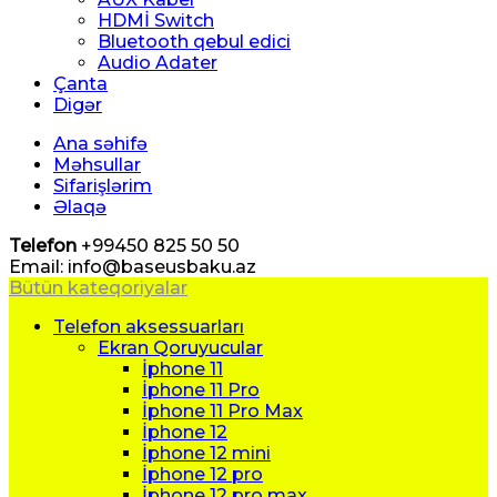
HDMİ Switch
Bluetooth qebul edici
Audio Adater
Çanta
Digər
Ana səhifə
Məhsullar
Sifarişlərim
Əlaqə
Telefon
+99450 825 50 50
Email: info@baseusbaku.az
Bütün kateqoriyalar
Telefon aksessuarları
Ekran Qoruyucular
İphone 11
İphone 11 Pro
İphone 11 Pro Max
İphone 12
İphone 12 mini
İphone 12 pro
İphone 12 pro max