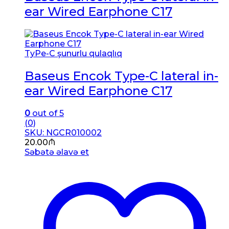
ear Wired Earphone C17
TyPe-C şunurlu qulaqlıq
Baseus Encok Type-C lateral in-
ear Wired Earphone C17
0
out of 5
(0)
SKU: NGCR010002
20.00
₼
Səbətə əlavə et