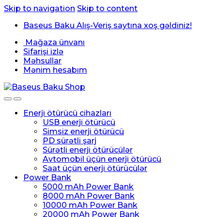
Skip to navigation
Skip to content
Baseus Baku Alış-Veriş saytına xoş gəldiniz!
Mağaza ünvanı
Sifarişi izlə
Məhsullar
Mənim hesabım
Enerji ötürücü cihazları
USB enerji ötürücü
Simsiz enerji ötürücü
PD sürətli şarj
Sürətli enerji ötürücülər
Avtomobil üçün enerji ötürücü
Saat üçün enerji ötürücülər
Power Bank
5000 mAh Power Bank
8000 mAh Power Bank
10000 mAh Power Bank
20000 mAh Power Bank