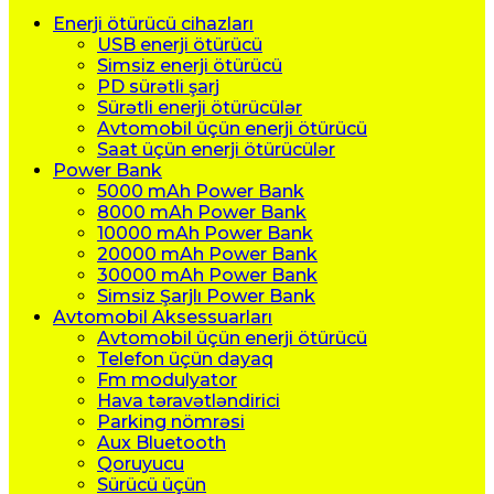
Enerji ötürücü cihazları
USB enerji ötürücü
Simsiz enerji ötürücü
PD sürətli şarj
Sürətli enerji ötürücülər
Avtomobil üçün enerji ötürücü
Saat üçün enerji ötürücülər
Power Bank
5000 mAh Power Bank
8000 mAh Power Bank
10000 mAh Power Bank
20000 mAh Power Bank
30000 mAh Power Bank
Simsiz Şarjlı Power Bank
Avtomobil Aksessuarları
Avtomobil üçün enerji ötürücü
Telefon üçün dayaq
Fm modulyator
Hava təravətləndirici
Parking nömrəsi
Aux Bluetooth
Qoruyucu
Sürücü üçün