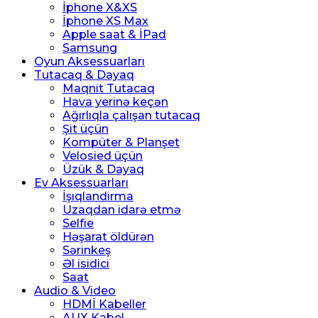
İphone X&XS
İphone XS Max
Apple saat & İPad
Samsung
Oyun Aksessuarları
Tutacaq & Dayaq
Maqnit Tutacaq
Hava yerinə keçən
Ağırlıqla çalışan tutacaq
Şit üçün
Kompüter & Planşet
Velosied üçün
Üzük & Dayaq
Ev Aksessuarları
İşıqlandirma
Uzaqdan idarə etmə
Selfie
Həşarat öldürən
Sərinkeş
Əl isidici
Saat
Audio & Video
HDMİ Kabeller
AUX Kabel