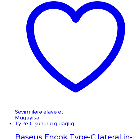
Sevimlilərə əlavə et
Müqayisə
TyPe-C şunurlu qulaqlıq
Baseus Encok Type-C lateral in-