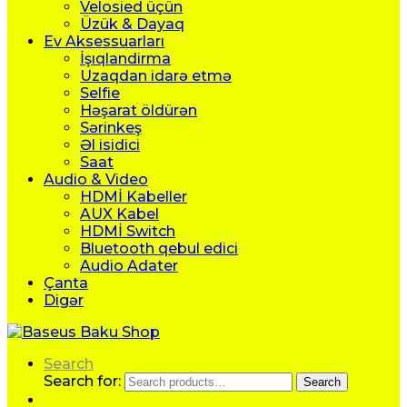
Velosied üçün
Üzük & Dayaq
Ev Aksessuarları
İşıqlandirma
Uzaqdan idarə etmə
Selfie
Həşarat öldürən
Sərinkeş
Əl isidici
Saat
Audio & Video
HDMİ Kabeller
AUX Kabel
HDMİ Switch
Bluetooth qebul edici
Audio Adater
Çanta
Digər
Search
Search for:
Search