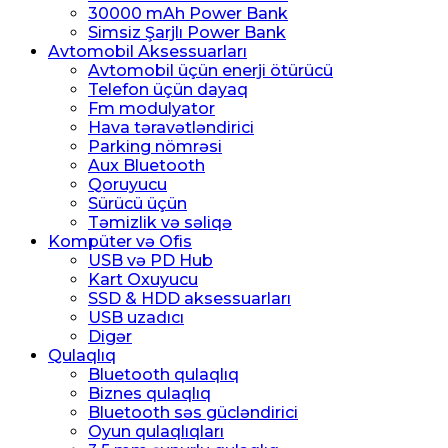
30000 mAh Power Bank
Simsiz Şarjlı Power Bank
Avtomobil Aksessuarları
Avtomobil üçün enerji ötürücü
Telefon üçün dayaq
Fm modulyator
Hava təravətləndirici
Parking nömrəsi
Aux Bluetooth
Qoruyucu
Sürücü üçün
Təmizlik və səliqə
Kompüter və Ofis
USB və PD Hub
Kart Oxuyucu
SSD & HDD aksessuarları
USB uzadıcı
Digər
Qulaqlıq
Bluetooth qulaqlıq
Biznes qulaqlıq
Bluetooth səs gücləndirici
Oyun qulaqlıqları