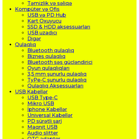
Təmizlik və səliqə
Kompüter və Ofis
USB və PD Hub
Kart Oxuyucu
SSD & HDD aksessuarları
USB uzadıcı
Digər
Qulaqlıq
Bluetooth qulaqlıq
Biznes qulaqlıq
Bluetooth səs gücləndirici
Oyun qulaqlıqları
3,5 mm şunurlu qulaqlıq
TyPe-C şunurlu qulaqlıq
Qulaqlıq Aksessuarları
USB Kabellər
USB Type-C
Mikro USB
İphone Kabellər
Universal Kabellər
PD sürətli şarj
Maqnit USB
Audio slitter
OTG adapter