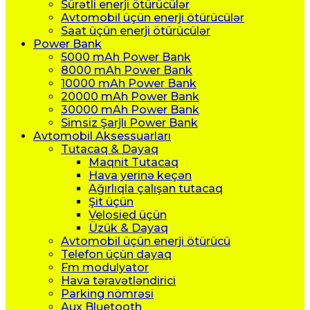
Sürətli enerji ötürücülər
Avtomobil üçün enerji ötürücülər
Saat üçün enerji ötürücülər
Power Bank
5000 mAh Power Bank
8000 mAh Power Bank
10000 mAh Power Bank
20000 mAh Power Bank
30000 mAh Power Bank
Simsiz Şarjlı Power Bank
Avtomobil Aksessuarları
Tutacaq & Dayaq
Maqnit Tutacaq
Hava yerinə keçən
Ağırlıqla çalışan tutacaq
Şit üçün
Velosied üçün
Üzük & Dayaq
Avtomobil üçün enerji ötürücü
Telefon üçün dayaq
Fm modulyator
Hava təravətləndirici
Parking nömrəsi
Aux Bluetooth