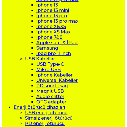
İphone 13
İphone 13 mini
İphone 13 pro
İphone 13 pro max
İphone X&XS
İphone XS Max
İphone 7&8
Apple saat & İPad
Samsung
İpad pro 11 inch
USB Kabellər
USB Type-C
Mikro USB
İphone Kabellər
Universal Kabellər
PD sürətli şarj
Maqnit USB
Audio slitter
OTG adapter
Enerji ötürücü cihazları
USB enerji ötürücü
Simsiz enerji ötürücü
PD enerji ötürücü