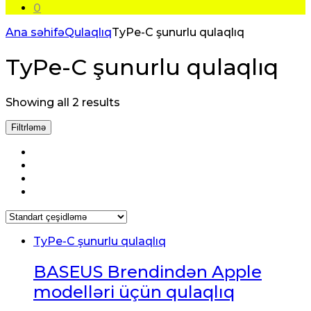
0
Ana səhifə
Qulaqlıq
TyPe-C şunurlu qulaqlıq
TyPe-C şunurlu qulaqlıq
Showing all 2 results
Filtrləmə
TyPe-C şunurlu qulaqlıq
BASEUS Brendindən Apple
modelləri üçün qulaqlıq