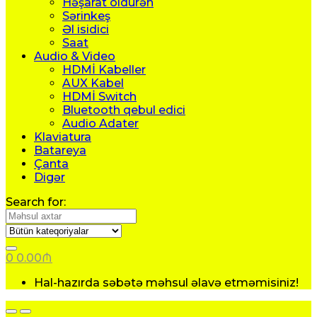
Həşarat öldürən
Sərinkeş
Əl isidici
Saat
Audio & Video
HDMİ Kabeller
AUX Kabel
HDMİ Switch
Bluetooth qebul edici
Audio Adater
Klaviatura
Batareya
Çanta
Digər
Search for:
0
0.00
₼
Hal-hazırda səbətə məhsul əlavə etməmisiniz!