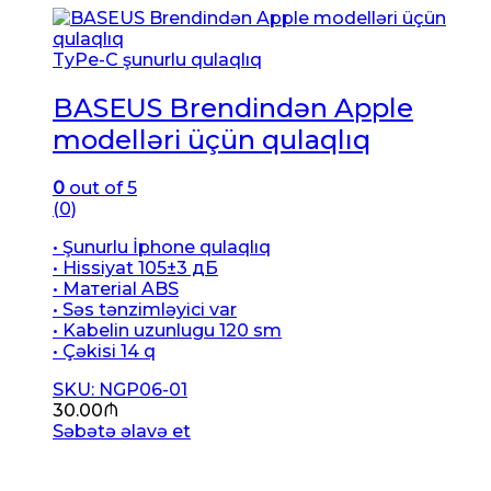
TyPe-C şunurlu qulaqlıq
BASEUS Brendindən Apple
modelləri üçün qulaqlıq
0
out of 5
(0)
• Şunurlu İphone qulaqlıq
• Hissiyat 105±3 дБ
• Матerial ABS
• Səs tənzimləyici var
• Kabelin uzunlugu 120 sm
• Çəkisi 14 q
SKU: NGP06-01
30.00
₼
Səbətə əlavə et