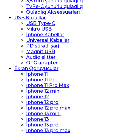
3,5 mm şunurlu qulaqlıq
TyPe-C şunurlu qulaqlıq
Qulaqlıq Aksessuarları
USB Kabellər
USB Type-C
Mikro USB
İphone Kabellər
Universal Kabellər
PD sürətli şarj
Maqnit USB
Audio slitter
OTG adapter
Ekran Qoruyucular
İphone 11
İphone 11 Pro
İphone 11 Pro Max
İphone 12 mini
İphone 12
İphone 12 pro
İphone 12 pro max
İphone 13 mini
İphone 13
İphone 13 pro
İphone 13 pro max