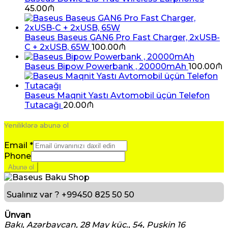
45.00
₼
Baseus Baseus GAN6 Pro Fast Charger, 2xUSB-
C + 2xUSB, 65W
100.00
₼
Baseus Bipow Powerbank , 20000mAh
100.00
₼
Baseus Maqnit Yastı Avtomobil üçün Telefon
Tutacağı
20.00
₼
Yeniliklərə abunə ol
Email
*
Phone
Abunə ol
Sualınız var ?
+99450 825 50 50
Ünvan
Bakı, Azərbaycan, 28 May küç., 54, Puşkin 16