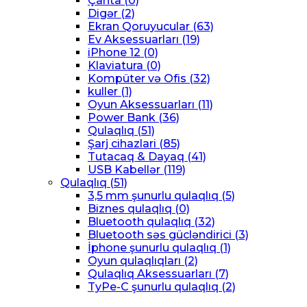
Çanta
(0)
Digər
(2)
Ekran Qoruyucular
(63)
Ev Aksessuarları
(19)
iPhone 12
(0)
Klaviatura
(0)
Kompüter və Ofis
(32)
kuller
(1)
Oyun Aksessuarları
(11)
Power Bank
(36)
Qulaqlıq
(51)
Şarj cihazlari
(85)
Tutacaq & Dayaq
(41)
USB Kabellər
(119)
Qulaqlıq
(51)
3,5 mm şunurlu qulaqlıq
(5)
Biznes qulaqlıq
(0)
Bluetooth qulaqlıq
(32)
Bluetooth səs gücləndirici
(3)
İphone şunurlu qulaqlıq
(1)
Oyun qulaqlıqları
(2)
Qulaqlıq Aksessuarları
(7)
TyPe-C şunurlu qulaqlıq
(2)