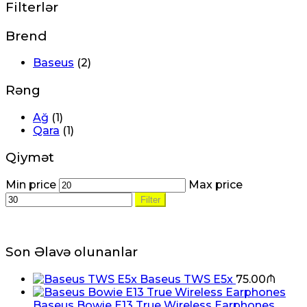
Filterlər
Brend
Baseus
(2)
Rəng
Ağ
(1)
Qara
(1)
Qiymət
Min price
Max price
Filter
Son Əlavə olunanlar
Baseus TWS E5x
75.00
₼
Baseus Bowie E13 True Wireless Earphones