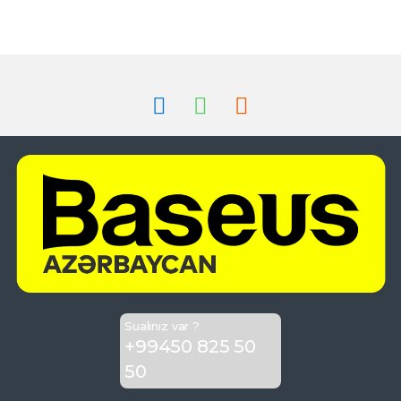
Sualınız var ?
+99450 825 50
50