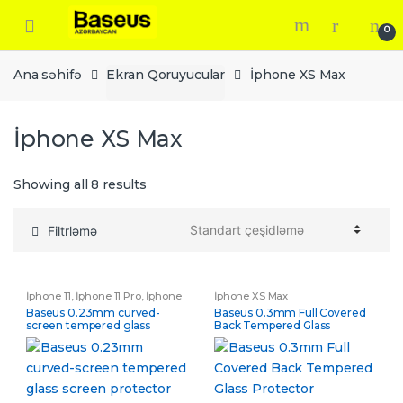
Skip
Skip
to
to
0
navigation
content
Ana səhifə
Ekran Qoruyucular
İphone XS Max
İphone XS Max
Showing all 8 results
Filtrləmə
İphone 11
,
İphone 11 Pro
,
İphone
İphone XS Max
11 Pro Max
,
İphone X&XS
,
İphone
Baseus 0.23mm curved-
Baseus 0.3mm Full Covered
XS Max
screen tempered glass
Back Tempered Glass
screen protector
Protector