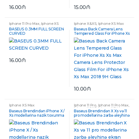
16.00
₼
15.00
₼
İphone 11 Pro Max
,
İphone XS
İphone X&XS
,
İphone XS Max
Max
BASEUS 0.3MM FULL SCREEN
Baseus Back Camera Lens
CURVED
Tempered Glass For iPhone Xs
Xs Max Camera Lens
Protector Glass Film For
iPhone Xs Xs Max 2018 9H
Glass
16.00
₼
10.00
₼
İphone XS Max
İphone 11 Pro
,
İphone 11 Pro Max
,
İphone X&XS
,
İphone XS Max
Baseus Brendindən iPhone X /
Baseus Brendindən X Xs və 11
Xs modellərinə nazik toxunma
pro modellərinə zərbə əleyhinə
effektli qara arxalıq
ekran qoruyucu