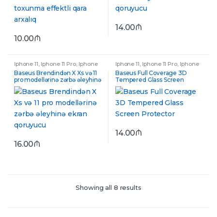
14.00
₼
10.00
₼
İphone 11
,
İphone 11 Pro
,
İphone
İphone 11
,
İphone 11 Pro
,
İphone
11 Pro Max
,
İphone X&XS
,
İphone
11 Pro Max
,
İphone X&XS
,
İphone
Baseus Brendindən X Xs və 11
Baseus Full Coverage 3D
XS Max
XS Max
pro modellərinə zərbə əleyhinə
Tempered Glass Screen
ekran qoruyucu
Protector
14.00
₼
16.00
₼
Showing all 8 results