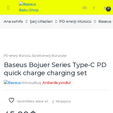
Skip
Skip
to
to
0
navigation
content
Ana səhifə
Şarj cihazlari
PD enerji ötürücü
Baseus 
PD enerji ötürücü
,
Sürətli enerji ötürücülər
Baseus Bojuer Series Type-C PD
quick charge charging set
Mövcudluq:
Anbarda yoxdur
Sevimlilərə əlavə et
Müqayisə