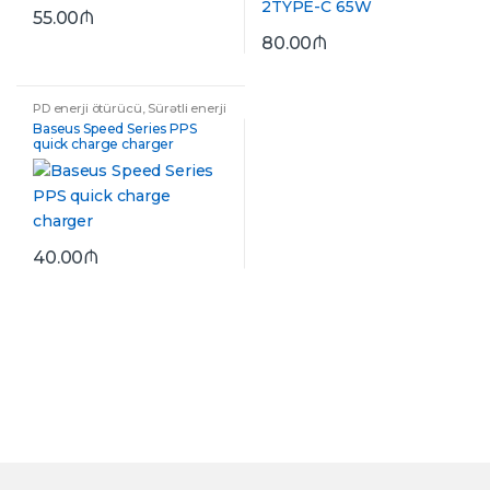
55.00
₼
80.00
₼
PD enerji ötürücü
,
Sürətli enerji
ötürücülər
Baseus Speed Series PPS
quick charge charger
40.00
₼