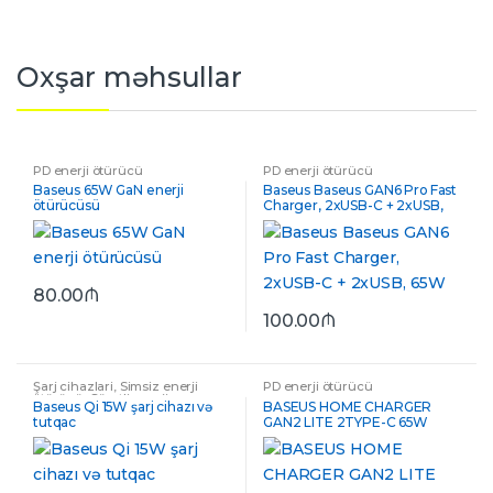
Oxşar məhsullar
PD enerji ötürücü
PD enerji ötürücü
Baseus 65W GaN enerji
Baseus Baseus GAN6 Pro Fast
ötürücüsü
Charger, 2xUSB-C + 2xUSB,
65W
80.00
₼
100.00
₼
Şarj cihazlari
,
Simsiz enerji
PD enerji ötürücü
ötürücü
,
Sürətli enerji
Baseus Qi 15W şarj cihazı və
BASEUS HOME CHARGER
ötürücülər
tutqac
GAN2 LITE 2TYPE-C 65W