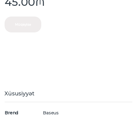
45.00
₼
Müqayisə
Xüsusiyyət
Brend
Baseus