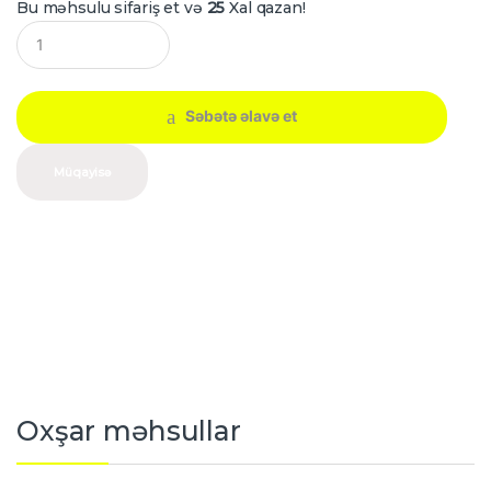
Bu məhsulu sifariş et və
25
Xal qazan!
Q
u
a
n
t
Səbətə əlavə et
i
t
y
Müqayisə
Oxşar məhsullar