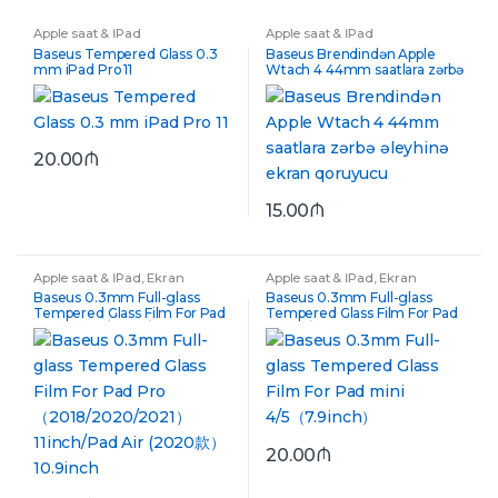
Apple saat & İPad
Apple saat & İPad
Baseus Tempered Glass 0.3
Baseus Brendindən Apple
mm iPad Pro 11
Wtach 4 44mm saatlara zərbə
əleyhinə ekran qoruyucu
20.00
₼
15.00
₼
Apple saat & İPad
,
Ekran
Apple saat & İPad
,
Ekran
Qoruyucular
Qoruyucular
Baseus 0.3mm Full-glass
Baseus 0.3mm Full-glass
Tempered Glass Film For Pad
Tempered Glass Film For Pad
Pro （2018/2020/2021）
mini 4/5（7.9inch）
11inch/Pad Air (2020款）
10.9inch
20.00
₼