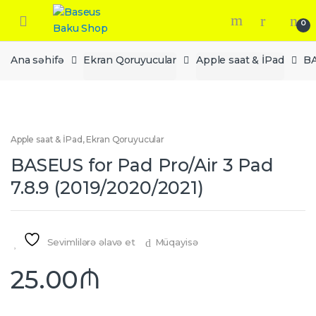
Skip
Skip
to
to
0
navigation
content
Ana səhifə
Ekran Qoruyucular
Apple saat & İPad
BA
Apple saat & İPad
,
Ekran Qoruyucular
BASEUS for Pad Pro/Air 3 Pad
7.8.9 (2019/2020/2021)
Sevimlilərə əlavə et
Müqayisə
25.00
₼