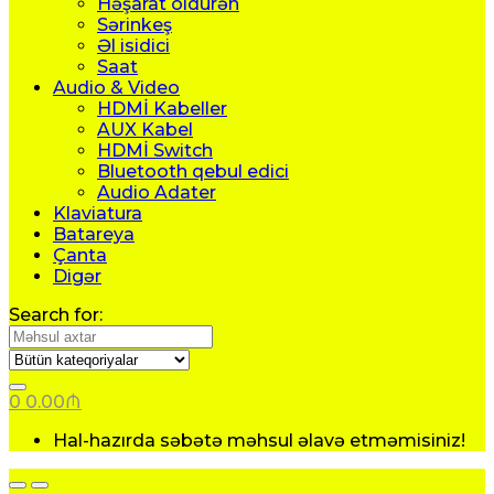
Həşarat öldürən
Sərinkeş
Əl isidici
Saat
Audio & Video
HDMİ Kabeller
AUX Kabel
HDMİ Switch
Bluetooth qebul edici
Audio Adater
Klaviatura
Batareya
Çanta
Digər
Search for:
0
0.00
₼
Hal-hazırda səbətə məhsul əlavə etməmisiniz!