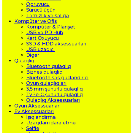
Qoruyucu
Sürücü üçün
Təmizlik və səliqə
Kompüter və Ofis
Kompüter & Planşet
USB və PD Hub
Kart Oxuyucu
SSD & HDD aksessuarları
USB uzadıcı
Digər
Qulaqlıq
Bluetooth qulaqlıq
Biznes qulaqlıq
Bluetooth səs gücləndirici
Oyun qulaqlıqları
3,5 mm şunurlu qulaqlıq
TyPe-C şunurlu qulaqlıq
Qulaqlıq Aksessuarları
Oyun Aksessuarları
Ev Aksessuarları
İşıqlandirma
Uzaqdan idarə etmə
Selfie