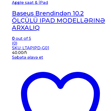
Apple saat & İPad
Baseus Brendindən 10.2
ÖLÇÜLÜ IPAD MODELLƏRINƏ
ARXALIQ
0
out of 5
(0)
SKU: LTAPIPD-G01
40.00
₼
Səbətə əlavə et