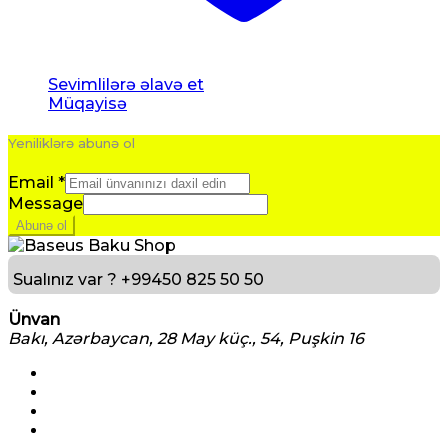
Sevimlilərə əlavə et
Müqayisə
Yeniliklərə abunə ol
Email
*
Message
Abunə ol
Sualınız var ?
+99450 825 50 50
Ünvan
Bakı, Azərbaycan, 28 May küç., 54, Puşkin 16