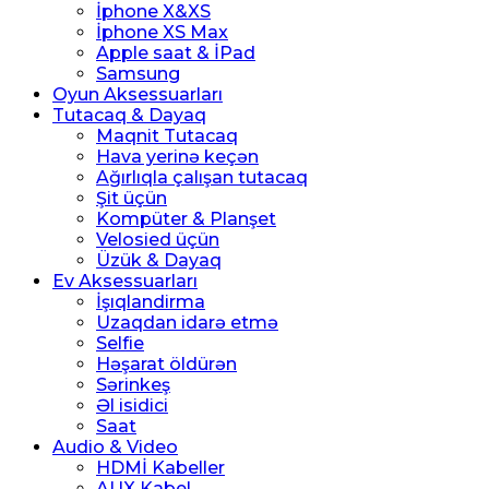
İphone X&XS
İphone XS Max
Apple saat & İPad
Samsung
Oyun Aksessuarları
Tutacaq & Dayaq
Maqnit Tutacaq
Hava yerinə keçən
Ağırlıqla çalışan tutacaq
Şit üçün
Kompüter & Planşet
Velosied üçün
Üzük & Dayaq
Ev Aksessuarları
İşıqlandirma
Uzaqdan idarə etmə
Selfie
Həşarat öldürən
Sərinkeş
Əl isidici
Saat
Audio & Video
HDMİ Kabeller
AUX Kabel