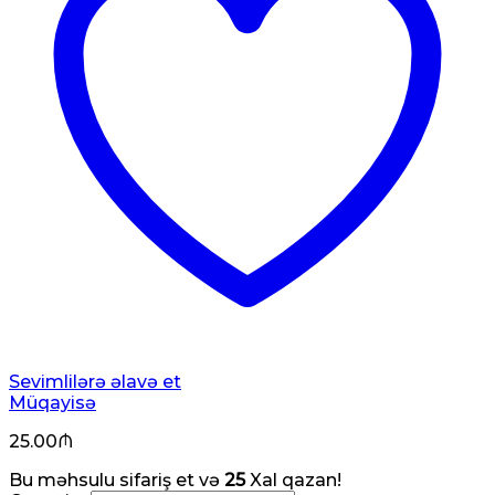
Sevimlilərə əlavə et
Müqayisə
25.00
₼
Bu məhsulu sifariş et və
25
Xal qazan!