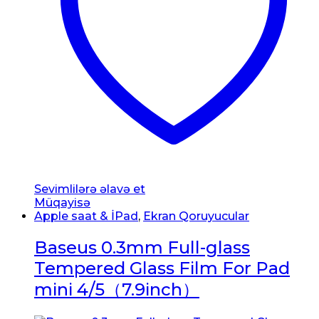
Sevimlilərə əlavə et
Müqayisə
Apple saat & İPad
,
Ekran Qoruyucular
Baseus 0.3mm Full-glass
Tempered Glass Film For Pad
mini 4/5（7.9inch）