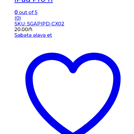
0
out of 5
(0)
SKU: SGAPIPD-CX02
20.00
₼
Səbətə əlavə et