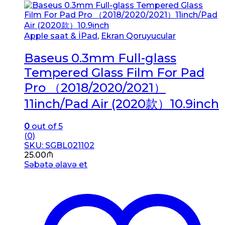
Apple saat & İPad
,
Ekran Qoruyucular
Baseus 0.3mm Full-glass
Tempered Glass Film For Pad
Pro （2018/2020/2021）
11inch/Pad Air (2020款）10.9inch
0
out of 5
(0)
SKU: SGBL021102
25.00
₼
Səbətə əlavə et