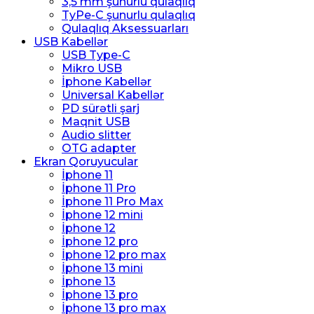
3,5 mm şunurlu qulaqlıq
TyPe-C şunurlu qulaqlıq
Qulaqlıq Aksessuarları
USB Kabellər
USB Type-C
Mikro USB
İphone Kabellər
Universal Kabellər
PD sürətli şarj
Maqnit USB
Audio slitter
OTG adapter
Ekran Qoruyucular
İphone 11
İphone 11 Pro
İphone 11 Pro Max
İphone 12 mini
İphone 12
İphone 12 pro
İphone 12 pro max
İphone 13 mini
İphone 13
İphone 13 pro
İphone 13 pro max