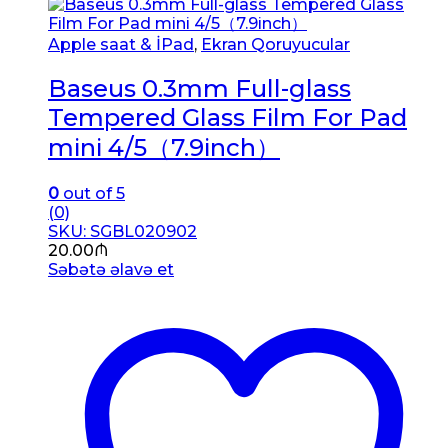
Apple saat & İPad
,
Ekran Qoruyucular
Baseus 0.3mm Full-glass
Tempered Glass Film For Pad
mini 4/5（7.9inch）
0
out of 5
(0)
SKU: SGBL020902
20.00
₼
Səbətə əlavə et