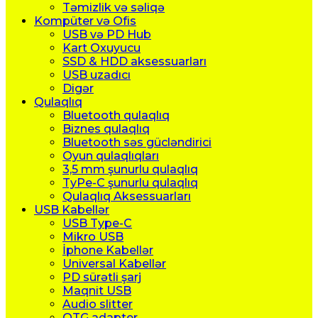
Təmizlik və səliqə
Kompüter və Ofis
USB və PD Hub
Kart Oxuyucu
SSD & HDD aksessuarları
USB uzadıcı
Digər
Qulaqlıq
Bluetooth qulaqlıq
Biznes qulaqlıq
Bluetooth səs gücləndirici
Oyun qulaqlıqları
3,5 mm şunurlu qulaqlıq
TyPe-C şunurlu qulaqlıq
Qulaqlıq Aksessuarları
USB Kabellər
USB Type-C
Mikro USB
İphone Kabellər
Universal Kabellər
PD sürətli şarj
Maqnit USB
Audio slitter
OTG adapter