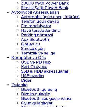
30000 mAh Power Bank
Simsiz Şarjlı Power Bank
Avtomobil Aksessuarları
Avtomobil üçün enerji ötürücü
Telefon üçün dayaq
Fm modulyator
Hava təravətləndirici
Parking nömrəsi
Aux Bluetooth
Qoruyucu
Sürücü üçün
Təmizlik və səliqə
Kompüter və Ofis
USB və PD Hub
Kart Oxuyucu
SSD & HDD aksessuarları
USB uzadıcı
Digər
Qulaqlıq
Bluetooth qulaqlıq
Biznes qulaqlıq
Bluetooth səs gücləndirici
Oyun qulaqlıqları