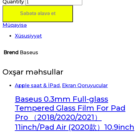
Quantity
Səbətə əlavə et
Müqayisə
Xüsusiyyət
Brend
Baseus
Oxşar məhsullar
Apple saat & İPad
,
Ekran Qoruyucular
Baseus 0.3mm Full-glass
Tempered Glass Film For Pad
Pro （2018/2020/2021）
11inch/Pad Air (2020款）10.9inch