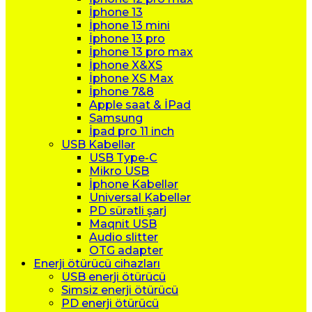
İphone 13
İphone 13 mini
İphone 13 pro
İphone 13 pro max
İphone X&XS
İphone XS Max
İphone 7&8
Apple saat & İPad
Samsung
İpad pro 11 inch
USB Kabellər
USB Type-C
Mikro USB
İphone Kabellər
Universal Kabellər
PD sürətli şarj
Maqnit USB
Audio slitter
OTG adapter
Enerji ötürücü cihazları
USB enerji ötürücü
Simsiz enerji ötürücü
PD enerji ötürücü