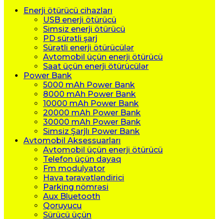
Enerji ötürücü cihazları
USB enerji ötürücü
Simsiz enerji ötürücü
PD sürətli şarj
Sürətli enerji ötürücülər
Avtomobil üçün enerji ötürücü
Saat üçün enerji ötürücülər
Power Bank
5000 mAh Power Bank
8000 mAh Power Bank
10000 mAh Power Bank
20000 mAh Power Bank
30000 mAh Power Bank
Simsiz Şarjlı Power Bank
Avtomobil Aksessuarları
Avtomobil üçün enerji ötürücü
Telefon üçün dayaq
Fm modulyator
Hava təravətləndirici
Parking nömrəsi
Aux Bluetooth
Qoruyucu
Sürücü üçün