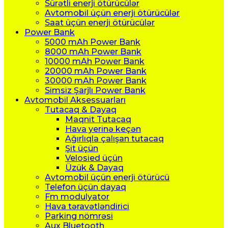
Sürətli enerji ötürücülər
Avtomobil üçün enerji ötürücülər
Saat üçün enerji ötürücülər
Power Bank
5000 mAh Power Bank
8000 mAh Power Bank
10000 mAh Power Bank
20000 mAh Power Bank
30000 mAh Power Bank
Simsiz Şarjlı Power Bank
Avtomobil Aksessuarları
Tutacaq & Dayaq
Maqnit Tutacaq
Hava yerinə keçən
Ağırlıqla çalışan tutacaq
Şit üçün
Velosied üçün
Üzük & Dayaq
Avtomobil üçün enerji ötürücü
Telefon üçün dayaq
Fm modulyator
Hava təravətləndirici
Parking nömrəsi
Aux Bluetooth