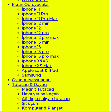
Ekran Qoruyucular
İphone 11
İphone 11 Pro
İphone 11 Pro Max
İphone 12 mini
İphone 12
İphone 12 pro
İphone 12 pro max
İphone 13 mini
İphone 13
İphone 13 pro
İphone 13 pro max
İphone X&XS
İphone XS Max
Apple saat & İPad
Samsung
Oyun Aksessuarları
Tutacaq & Dayaq
Maqnit Tutacaq
Hava yerinə keçən
Ağırlıqla çalışan tutacaq
Şit üçün
Kompüter & Planşet