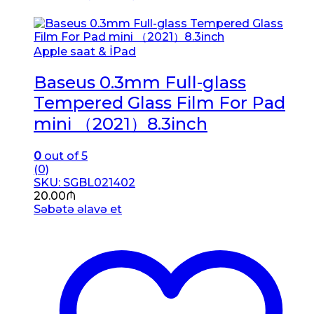
Apple saat & İPad
Baseus 0.3mm Full-glass
Tempered Glass Film For Pad
mini （2021）8.3inch
0
out of 5
(0)
SKU: SGBL021402
20.00
₼
Səbətə əlavə et