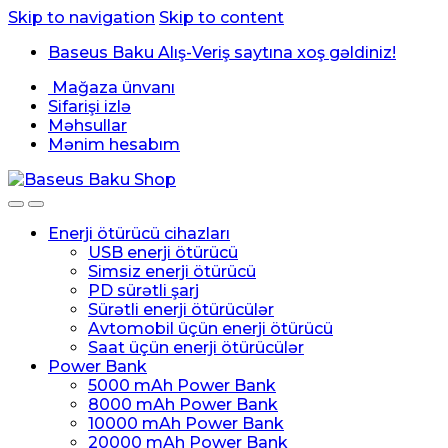
Skip to navigation
Skip to content
Baseus Baku Alış-Veriş saytına xoş gəldiniz!
Mağaza ünvanı
Sifarişi izlə
Məhsullar
Mənim hesabım
Enerji ötürücü cihazları
USB enerji ötürücü
Simsiz enerji ötürücü
PD sürətli şarj
Sürətli enerji ötürücülər
Avtomobil üçün enerji ötürücü
Saat üçün enerji ötürücülər
Power Bank
5000 mAh Power Bank
8000 mAh Power Bank
10000 mAh Power Bank
20000 mAh Power Bank