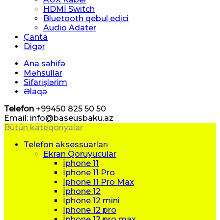
HDMİ Switch
Bluetooth qebul edici
Audio Adater
Çanta
Digər
Ana səhifə
Məhsullar
Sifarişlərim
Əlaqə
Telefon
+99450 825 50 50
Email: info@baseusbaku.az
Bütün kateqoriyalar
Telefon aksessuarları
Ekran Qoruyucular
İphone 11
İphone 11 Pro
İphone 11 Pro Max
İphone 12
İphone 12 mini
İphone 12 pro
İphone 12 pro max