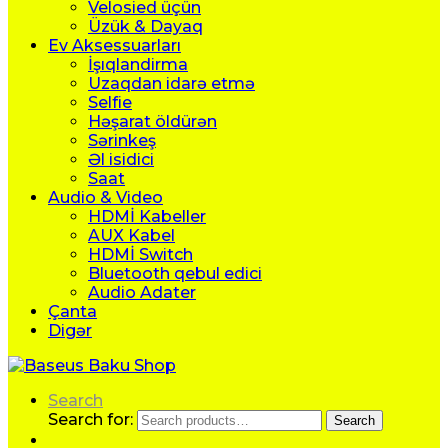
Velosied üçün
Üzük & Dayaq
Ev Aksessuarları
İşıqlandirma
Uzaqdan idarə etmə
Selfie
Həşarat öldürən
Sərinkeş
Əl isidici
Saat
Audio & Video
HDMİ Kabeller
AUX Kabel
HDMİ Switch
Bluetooth qebul edici
Audio Adater
Çanta
Digər
Search
Search for:
Search