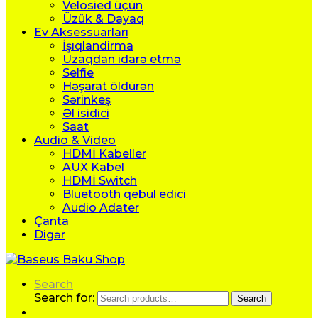
Velosied üçün
Üzük & Dayaq
Ev Aksessuarları
İşıqlandirma
Uzaqdan idarə etmə
Selfie
Həşarat öldürən
Sərinkeş
Əl isidici
Saat
Audio & Video
HDMİ Kabeller
AUX Kabel
HDMİ Switch
Bluetooth qebul edici
Audio Adater
Çanta
Digər
Search
Search for:
Search