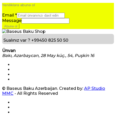
Yeniliklərə abunə ol
Email
*
Message
Abunə ol
Sualınız var ?
+99450 825 50 50
Ünvan
Bakı, Azərbaycan, 28 May küç., 54, Puşkin 16
© Baseus Baku Azerbaijan. Created by:
AP Studio
MMC
- All Rights Reserved