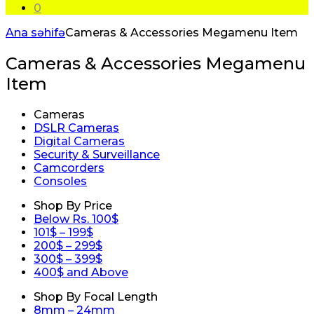
0
Ana səhifə
Cameras & Accessories Megamenu Item
Cameras & Accessories Megamenu
Item
Cameras
DSLR Cameras
Digital Cameras
Security & Surveillance
Camcorders
Consoles
Shop By Price
Below Rs. 100$
101$ – 199$
200$ – 299$
300$ – 399$
400$ and Above
Shop By Focal Length
8mm – 24mm