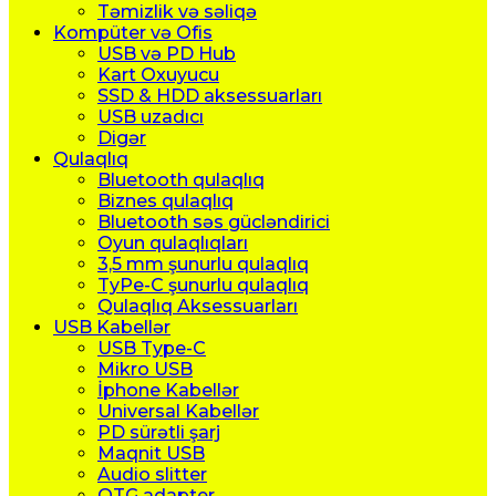
Təmizlik və səliqə
Kompüter və Ofis
USB və PD Hub
Kart Oxuyucu
SSD & HDD aksessuarları
USB uzadıcı
Digər
Qulaqlıq
Bluetooth qulaqlıq
Biznes qulaqlıq
Bluetooth səs gücləndirici
Oyun qulaqlıqları
3,5 mm şunurlu qulaqlıq
TyPe-C şunurlu qulaqlıq
Qulaqlıq Aksessuarları
USB Kabellər
USB Type-C
Mikro USB
İphone Kabellər
Universal Kabellər
PD sürətli şarj
Maqnit USB
Audio slitter
OTG adapter