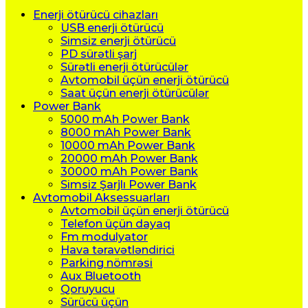
Enerji ötürücü cihazları
USB enerji ötürücü
Simsiz enerji ötürücü
PD sürətli şarj
Sürətli enerji ötürücülər
Avtomobil üçün enerji ötürücü
Saat üçün enerji ötürücülər
Power Bank
5000 mAh Power Bank
8000 mAh Power Bank
10000 mAh Power Bank
20000 mAh Power Bank
30000 mAh Power Bank
Simsiz Şarjlı Power Bank
Avtomobil Aksessuarları
Avtomobil üçün enerji ötürücü
Telefon üçün dayaq
Fm modulyator
Hava təravətləndirici
Parking nömrəsi
Aux Bluetooth
Qoruyucu
Sürücü üçün