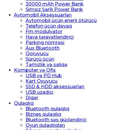
30000 mAh Power Bank
Simsiz Şarjlı Power Bank
Avtomobil Aksessuarları
Avtomobil üçün enerji ötürücü
Telefon üçün dayaq
Fm modulyator
Hava təravətləndirici
Parking nömrəsi
Aux Bluetooth
Qoruyucu
Sürücü üçün
Təmizlik və səliqə
Kompüter və Ofis
USB və PD Hub
Kart Oxuyucu
SSD & HDD aksessuarları
USB uzadıcı
Digər
Qulaqlıq
Bluetooth qulaqlıq
Biznes qulaqlıq
Bluetooth səs gücləndirici
Oyun qulaqlıqları