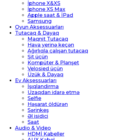
İphone X&XS
İphone XS Max
Apple saat & İPad
Samsung
Oyun Aksessuarları
Tutacaq & Dayaq
Maqnit Tutacaq
Hava yerinə keçən
Ağırlıqla çalışan tutacaq
Şit üçün
Kompüter & Planşet
Velosied üçün
Üzük & Dayaq
Ev Aksessuarları
İşıqlandirma
Uzaqdan idarə etmə
Selfie
Həşarat öldürən
Sərinkeş
Əl isidici
Saat
Audio & Video
HDMİ Kabeller
AUX Kabel