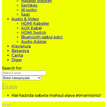
Həşarat öldürən
Sərinkeş
Əl isidici
Saat
Audio & Video
HDMİ Kabeller
AUX Kabel
HDMİ Switch
Bluetooth qebul edici
Audio Adater
Klaviatura
Batareya
Çanta
Digər
Search for:
0
0.00
₼
Hal-hazırda səbətə məhsul əlavə etməmisiniz!