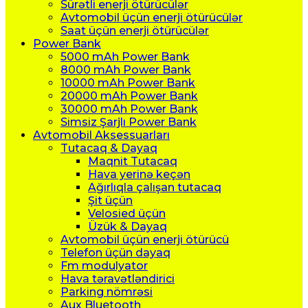
Sürətli enerji ötürücülər
Avtomobil üçün enerji ötürücülər
Saat üçün enerji ötürücülər
Power Bank
5000 mAh Power Bank
8000 mAh Power Bank
10000 mAh Power Bank
20000 mAh Power Bank
30000 mAh Power Bank
Simsiz Şarjlı Power Bank
Avtomobil Aksessuarları
Tutacaq & Dayaq
Maqnit Tutacaq
Hava yerinə keçən
Ağırlıqla çalışan tutacaq
Şit üçün
Velosied üçün
Üzük & Dayaq
Avtomobil üçün enerji ötürücü
Telefon üçün dayaq
Fm modulyator
Hava təravətləndirici
Parking nömrəsi
Aux Bluetooth