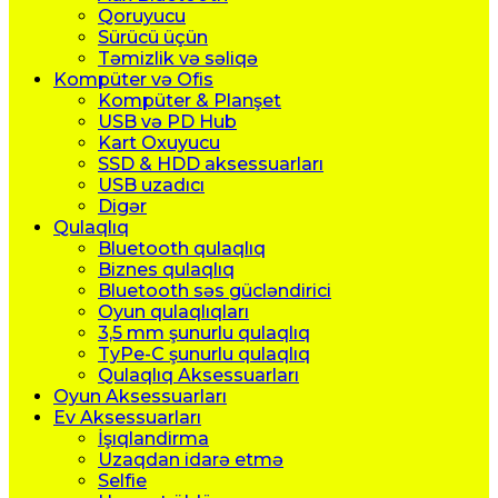
Qoruyucu
Sürücü üçün
Təmizlik və səliqə
Kompüter və Ofis
Kompüter & Planşet
USB və PD Hub
Kart Oxuyucu
SSD & HDD aksessuarları
USB uzadıcı
Digər
Qulaqlıq
Bluetooth qulaqlıq
Biznes qulaqlıq
Bluetooth səs gücləndirici
Oyun qulaqlıqları
3,5 mm şunurlu qulaqlıq
TyPe-C şunurlu qulaqlıq
Qulaqlıq Aksessuarları
Oyun Aksessuarları
Ev Aksessuarları
İşıqlandirma
Uzaqdan idarə etmə
Selfie