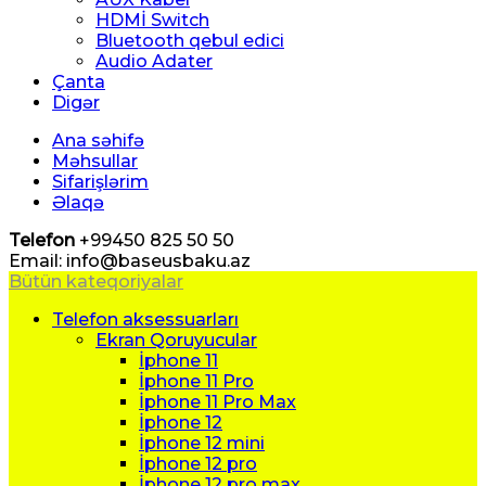
HDMİ Switch
Bluetooth qebul edici
Audio Adater
Çanta
Digər
Ana səhifə
Məhsullar
Sifarişlərim
Əlaqə
Telefon
+99450 825 50 50
Email: info@baseusbaku.az
Bütün kateqoriyalar
Telefon aksessuarları
Ekran Qoruyucular
İphone 11
İphone 11 Pro
İphone 11 Pro Max
İphone 12
İphone 12 mini
İphone 12 pro
İphone 12 pro max