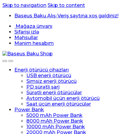
Skip to navigation
Skip to content
Baseus Baku Alış-Veriş saytına xoş gəldiniz!
Mağaza ünvanı
Sifarişi izlə
Məhsullar
Mənim hesabım
Enerji ötürücü cihazları
USB enerji ötürücü
Simsiz enerji ötürücü
PD sürətli şarj
Sürətli enerji ötürücülər
Avtomobil üçün enerji ötürücü
Saat üçün enerji ötürücülər
Power Bank
5000 mAh Power Bank
8000 mAh Power Bank
10000 mAh Power Bank
20000 mAh Power Bank