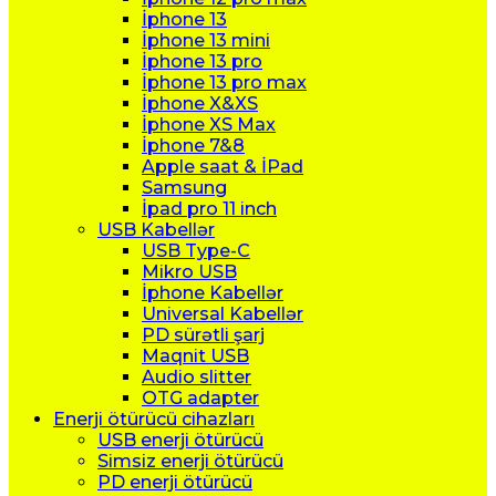
İphone 13
İphone 13 mini
İphone 13 pro
İphone 13 pro max
İphone X&XS
İphone XS Max
İphone 7&8
Apple saat & İPad
Samsung
İpad pro 11 inch
USB Kabellər
USB Type-C
Mikro USB
İphone Kabellər
Universal Kabellər
PD sürətli şarj
Maqnit USB
Audio slitter
OTG adapter
Enerji ötürücü cihazları
USB enerji ötürücü
Simsiz enerji ötürücü
PD enerji ötürücü