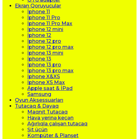
Ekran Qoruyucular
İphone 11
İphone 11 Pro
İphone 11 Pro Max
İphone 12 mini
İphone 12
İphone 12 pro
İphone 12 pro max
İphone 13 mini
İphone 13
İphone 13 pro
İphone 13 pro max
İphone X&XS
İphone XS Max
Apple saat & İPad
Samsung
Oyun Aksessuarları
Tutacaq & Dayaq
Maqnit Tutacaq
Hava yerinə keçən
Ağırlıqla çalışan tutacaq
Şit üçün
Kompüter & Planşet