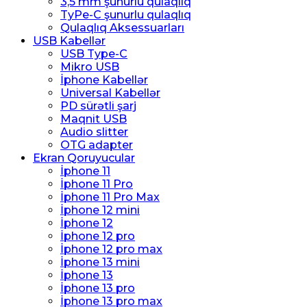
3,5 mm şunurlu qulaqlıq
TyPe-C şunurlu qulaqlıq
Qulaqlıq Aksessuarları
USB Kabellər
USB Type-C
Mikro USB
İphone Kabellər
Universal Kabellər
PD sürətli şarj
Maqnit USB
Audio slitter
OTG adapter
Ekran Qoruyucular
İphone 11
İphone 11 Pro
İphone 11 Pro Max
İphone 12 mini
İphone 12
İphone 12 pro
İphone 12 pro max
İphone 13 mini
İphone 13
İphone 13 pro
İphone 13 pro max