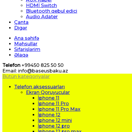
HDMİ Switch
Bluetooth qebul edici
Audio Adater
Çanta
Digər
Ana səhifə
Məhsullar
Sifarişlərim
Əlaqə
Telefon
+99450 825 50 50
Email: info@baseusbaku.az
Bütün kateqoriyalar
Telefon aksessuarları
Ekran Qoruyucular
İphone 11
İphone 11 Pro
İphone 11 Pro Max
İphone 12
İphone 12 mini
İphone 12 pro
İphone 12 pro max