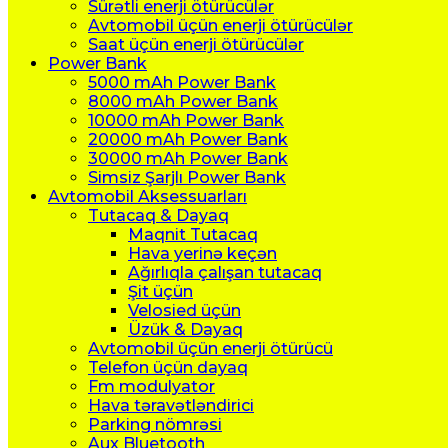
Sürətli enerji ötürücülər
Avtomobil üçün enerji ötürücülər
Saat üçün enerji ötürücülər
Power Bank
5000 mAh Power Bank
8000 mAh Power Bank
10000 mAh Power Bank
20000 mAh Power Bank
30000 mAh Power Bank
Simsiz Şarjlı Power Bank
Avtomobil Aksessuarları
Tutacaq & Dayaq
Maqnit Tutacaq
Hava yerinə keçən
Ağırlıqla çalışan tutacaq
Şit üçün
Velosied üçün
Üzük & Dayaq
Avtomobil üçün enerji ötürücü
Telefon üçün dayaq
Fm modulyator
Hava təravətləndirici
Parking nömrəsi
Aux Bluetooth