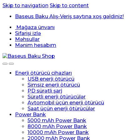
Skip to navigation
Skip to content
Baseus Baku Alış-Veriş saytına xoş gəldiniz!
Mağaza ünvanı
Sifarişi izlə
Məhsullar
Mənim hesabım
Enerji ötürücü cihazları
USB enerji ötürücü
Simsiz enerji ötürücü
PD sürətli şarj
Sürətli enerji ötürücülər
Avtomobil üçün enerji ötürücü
Saat üçün enerji ötürücülər
Power Bank
5000 mAh Power Bank
8000 mAh Power Bank
10000 mAh Power Bank
20000 mAh Power Bank