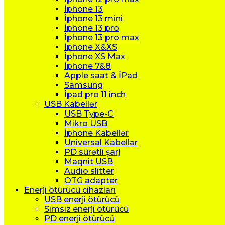
İphone 13
İphone 13 mini
İphone 13 pro
İphone 13 pro max
İphone X&XS
İphone XS Max
İphone 7&8
Apple saat & İPad
Samsung
İpad pro 11 inch
USB Kabellər
USB Type-C
Mikro USB
İphone Kabellər
Universal Kabellər
PD sürətli şarj
Maqnit USB
Audio slitter
OTG adapter
Enerji ötürücü cihazları
USB enerji ötürücü
Simsiz enerji ötürücü
PD enerji ötürücü