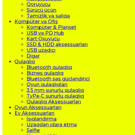
Qoruyucu
Sürücü üçün
Təmizlik və səliqə
Kompüter və Ofis
Kompüter & Planşet
USB və PD Hub
Kart Oxuyucu
SSD & HDD aksessuarları
USB uzadıcı
Digər
Qulaqlıq
Bluetooth qulaqlıq
Biznes qulaqlıq
Bluetooth səs gücləndirici
Oyun qulaqlıqları
3,5 mm şunurlu qulaqlıq
TyPe-C şunurlu qulaqlıq
Qulaqlıq Aksessuarları
Oyun Aksessuarları
Ev Aksessuarları
İşıqlandirma
Uzaqdan idarə etmə
Selfie