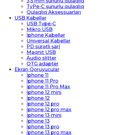
3,5 mm şunurlu qulaqlıq
TyPe-C şunurlu qulaqlıq
Qulaqlıq Aksessuarları
USB Kabellər
USB Type-C
Mikro USB
İphone Kabellər
Universal Kabellər
PD sürətli şarj
Maqnit USB
Audio slitter
OTG adapter
Ekran Qoruyucular
İphone 11
İphone 11 Pro
İphone 11 Pro Max
İphone 12 mini
İphone 12
İphone 12 pro
İphone 12 pro max
İphone 13 mini
İphone 13
İphone 13 pro
İphone 13 pro max