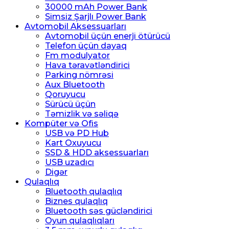
30000 mAh Power Bank
Simsiz Şarjlı Power Bank
Avtomobil Aksessuarları
Avtomobil üçün enerji ötürücü
Telefon üçün dayaq
Fm modulyator
Hava təravətləndirici
Parking nömrəsi
Aux Bluetooth
Qoruyucu
Sürücü üçün
Təmizlik və səliqə
Kompüter və Ofis
USB və PD Hub
Kart Oxuyucu
SSD & HDD aksessuarları
USB uzadıcı
Digər
Qulaqlıq
Bluetooth qulaqlıq
Biznes qulaqlıq
Bluetooth səs gücləndirici
Oyun qulaqlıqları