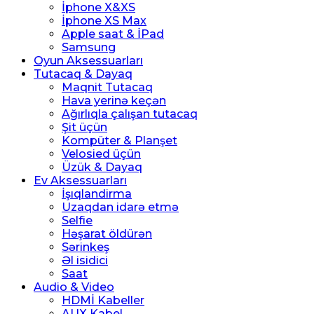
İphone X&XS
İphone XS Max
Apple saat & İPad
Samsung
Oyun Aksessuarları
Tutacaq & Dayaq
Maqnit Tutacaq
Hava yerinə keçən
Ağırlıqla çalışan tutacaq
Şit üçün
Kompüter & Planşet
Velosied üçün
Üzük & Dayaq
Ev Aksessuarları
İşıqlandirma
Uzaqdan idarə etmə
Selfie
Həşarat öldürən
Sərinkeş
Əl isidici
Saat
Audio & Video
HDMİ Kabeller
AUX Kabel