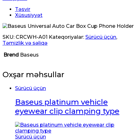
Təsvir
Xüsusiyyət
SKU:
CRCWH-A01
Kateqoriyalar:
Sürücü üçün
,
Təmizlik və səliqə
Brend
Baseus
Oxşar məhsullar
Sürücü üçün
Baseus platinum vehicle
eyewear clip clamping type
Sürücü üçün