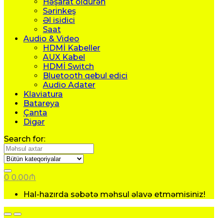
Həşarat öldürən
Sərinkeş
Əl isidici
Saat
Audio & Video
HDMİ Kabeller
AUX Kabel
HDMİ Switch
Bluetooth qebul edici
Audio Adater
Klaviatura
Batareya
Çanta
Digər
Search for:
0
0.00
₼
Hal-hazırda səbətə məhsul əlavə etməmisiniz!