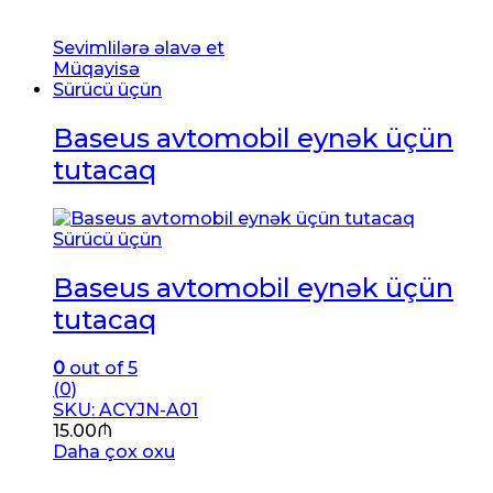
Sevimlilərə əlavə et
Müqayisə
Sürücü üçün
Baseus avtomobil eynək üçün
tutacaq
Sürücü üçün
Baseus avtomobil eynək üçün
tutacaq
0
out of 5
(0)
SKU: ACYJN-A01
15.00
₼
Daha çox oxu