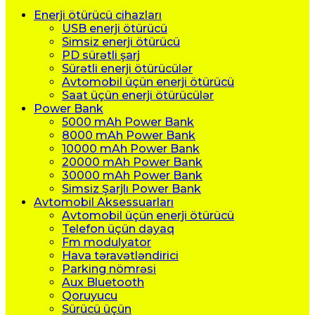
Enerji ötürücü cihazları
USB enerji ötürücü
Simsiz enerji ötürücü
PD sürətli şarj
Sürətli enerji ötürücülər
Avtomobil üçün enerji ötürücü
Saat üçün enerji ötürücülər
Power Bank
5000 mAh Power Bank
8000 mAh Power Bank
10000 mAh Power Bank
20000 mAh Power Bank
30000 mAh Power Bank
Simsiz Şarjlı Power Bank
Avtomobil Aksessuarları
Avtomobil üçün enerji ötürücü
Telefon üçün dayaq
Fm modulyator
Hava təravətləndirici
Parking nömrəsi
Aux Bluetooth
Qoruyucu
Sürücü üçün