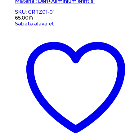
Material: Dəri+Aliminium ərintisi
SKU: CRTZ01-01
65.00
₼
Səbətə əlavə et