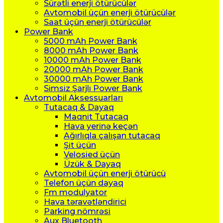
Sürətli enerji ötürücülər
Avtomobil üçün enerji ötürücülər
Saat üçün enerji ötürücülər
Power Bank
5000 mAh Power Bank
8000 mAh Power Bank
10000 mAh Power Bank
20000 mAh Power Bank
30000 mAh Power Bank
Simsiz Şarjlı Power Bank
Avtomobil Aksessuarları
Tutacaq & Dayaq
Maqnit Tutacaq
Hava yerinə keçən
Ağırlıqla çalışan tutacaq
Şit üçün
Velosied üçün
Üzük & Dayaq
Avtomobil üçün enerji ötürücü
Telefon üçün dayaq
Fm modulyator
Hava təravətləndirici
Parking nömrəsi
Aux Bluetooth