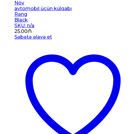
Növ
avtomobil üçün külqabı
Rəng
Black
SKU: n/a
25.00
₼
Səbətə əlavə et