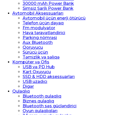
30000 mAh Power Bank
Simsiz Şarjlı Power Bank
Avtomobil Aksessuarları
Avtomobil üçün enerji ötürücü
Telefon üçün dayaq
Fm modulyator
Hava təravətləndirici
Parking nömrəsi
Aux Bluetooth
Qoruyucu
Sürücü üçün
Təmizlik və səliqə
Kompüter və Ofis
USB və PD Hub
Kart Oxuyucu
SSD & HDD aksessuarları
USB uzadıcı
Digər
Qulaqlıq
Bluetooth qulaqlıq
Biznes qulaqlıq
Bluetooth səs gücləndirici
Oyun qulaqlıqları