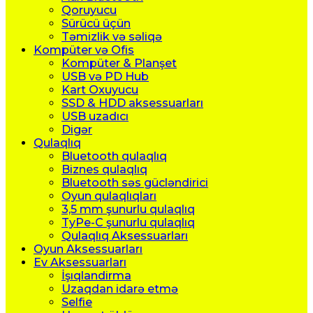
Qoruyucu
Sürücü üçün
Təmizlik və səliqə
Kompüter və Ofis
Kompüter & Planşet
USB və PD Hub
Kart Oxuyucu
SSD & HDD aksessuarları
USB uzadıcı
Digər
Qulaqlıq
Bluetooth qulaqlıq
Biznes qulaqlıq
Bluetooth səs gücləndirici
Oyun qulaqlıqları
3,5 mm şunurlu qulaqlıq
TyPe-C şunurlu qulaqlıq
Qulaqlıq Aksessuarları
Oyun Aksessuarları
Ev Aksessuarları
İşıqlandirma
Uzaqdan idarə etmə
Selfie