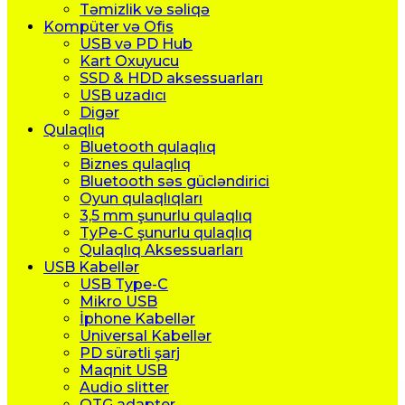
Təmizlik və səliqə
Kompüter və Ofis
USB və PD Hub
Kart Oxuyucu
SSD & HDD aksessuarları
USB uzadıcı
Digər
Qulaqlıq
Bluetooth qulaqlıq
Biznes qulaqlıq
Bluetooth səs gücləndirici
Oyun qulaqlıqları
3,5 mm şunurlu qulaqlıq
TyPe-C şunurlu qulaqlıq
Qulaqlıq Aksessuarları
USB Kabellər
USB Type-C
Mikro USB
İphone Kabellər
Universal Kabellər
PD sürətli şarj
Maqnit USB
Audio slitter
OTG adapter