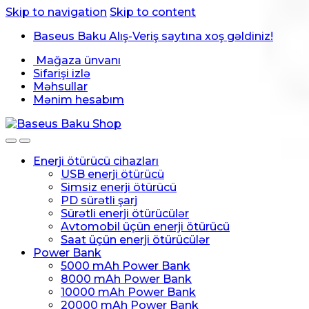
Skip to navigation
Skip to content
Baseus Baku Alış-Veriş saytına xoş gəldiniz!
Mağaza ünvanı
Sifarişi izlə
Məhsullar
Mənim hesabım
Enerji ötürücü cihazları
USB enerji ötürücü
Simsiz enerji ötürücü
PD sürətli şarj
Sürətli enerji ötürücülər
Avtomobil üçün enerji ötürücü
Saat üçün enerji ötürücülər
Power Bank
5000 mAh Power Bank
8000 mAh Power Bank
10000 mAh Power Bank
20000 mAh Power Bank