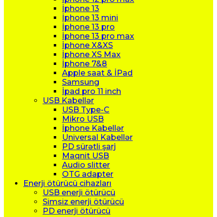
İphone 13
İphone 13 mini
İphone 13 pro
İphone 13 pro max
İphone X&XS
İphone XS Max
İphone 7&8
Apple saat & İPad
Samsung
İpad pro 11 inch
USB Kabellər
USB Type-C
Mikro USB
İphone Kabellər
Universal Kabellər
PD sürətli şarj
Maqnit USB
Audio slitter
OTG adapter
Enerji ötürücü cihazları
USB enerji ötürücü
Simsiz enerji ötürücü
PD enerji ötürücü