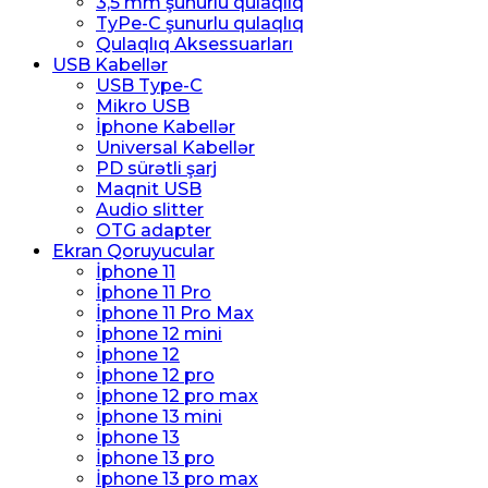
3,5 mm şunurlu qulaqlıq
TyPe-C şunurlu qulaqlıq
Qulaqlıq Aksessuarları
USB Kabellər
USB Type-C
Mikro USB
İphone Kabellər
Universal Kabellər
PD sürətli şarj
Maqnit USB
Audio slitter
OTG adapter
Ekran Qoruyucular
İphone 11
İphone 11 Pro
İphone 11 Pro Max
İphone 12 mini
İphone 12
İphone 12 pro
İphone 12 pro max
İphone 13 mini
İphone 13
İphone 13 pro
İphone 13 pro max