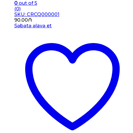
0
out of 5
(0)
SKU: CRCQ000001
90.00
₼
Səbətə əlavə et