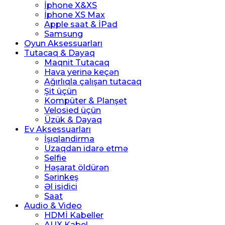
İphone X&XS
İphone XS Max
Apple saat & İPad
Samsung
Oyun Aksessuarları
Tutacaq & Dayaq
Maqnit Tutacaq
Hava yerinə keçən
Ağırlıqla çalışan tutacaq
Şit üçün
Kompüter & Planşet
Velosied üçün
Üzük & Dayaq
Ev Aksessuarları
İşıqlandirma
Uzaqdan idarə etmə
Selfie
Həşarat öldürən
Sərinkeş
Əl isidici
Saat
Audio & Video
HDMİ Kabeller
AUX Kabel