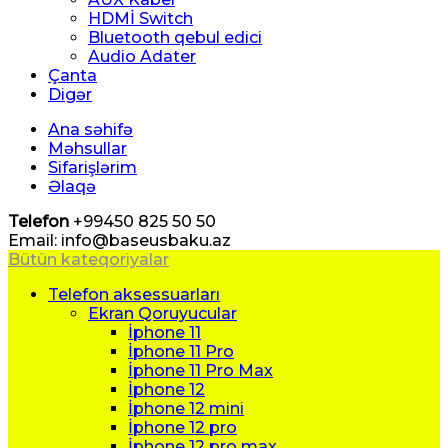
HDMİ Switch
Bluetooth qebul edici
Audio Adater
Çanta
Digər
Ana səhifə
Məhsullar
Sifarişlərim
Əlaqə
Telefon
+99450 825 50 50
Email: info@baseusbaku.az
Bütün kateqoriyalar
Telefon aksessuarları
Ekran Qoruyucular
İphone 11
İphone 11 Pro
İphone 11 Pro Max
İphone 12
İphone 12 mini
İphone 12 pro
İphone 12 pro max