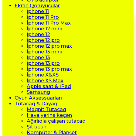
Ekran Qoruyucular
İphone 11
İphone 11 Pro
İphone 11 Pro Max
İphone 12 mini
İphone 12
İphone 12 pro
İphone 12 pro max
İphone 13 mini
İphone 13
İphone 13 pro
İphone 13 pro max
İphone X&XS
İphone XS Max
Apple saat & İPad
Samsung
Oyun Aksessuarları
Tutacaq & Dayaq
Maqnit Tutacaq
Hava yerinə keçən
Ağırlıqla çalışan tutacaq
Şit üçün
Kompüter & Planşet