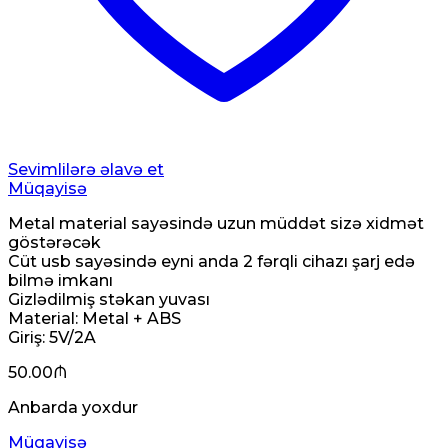
Sevimlilərə əlavə et
Müqayisə
Metal material sayəsində uzun müddət sizə xidmət
göstərəcək
Cüt usb sayəsində eyni anda 2 fərqli cihazı şarj edə
bilmə imkanı
Gizlədilmiş stəkan yuvası
Material: Metal + ABS
Giriş: 5V/2A
50.00
₼
Anbarda yoxdur
Müqayisə