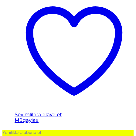
Sevimlilərə əlavə et
Müqayisə
Yeniliklərə abunə ol