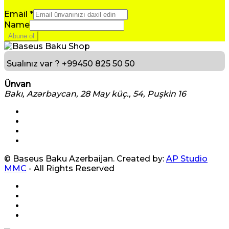
Email
*
Name
Abunə ol
Sualınız var ?
+99450 825 50 50
Ünvan
Bakı, Azərbaycan, 28 May küç., 54, Puşkin 16
© Baseus Baku Azerbaijan. Created by:
AP Studio
MMC
- All Rights Reserved