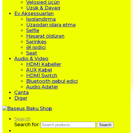
Velosied üçün
Üzük & Dayaq
Ev Aksessuarları
İşıqlandirma
Uzaqdan idarə etmə
Selfie
Həşarat öldürən
Sərinkeş
Əl isidici
Saat
Audio & Video
HDMİ Kabeller
AUX Kabel
HDMİ Switch
Bluetooth qebul edici
Audio Adater
Çanta
Digər
Search
Search for:
Search