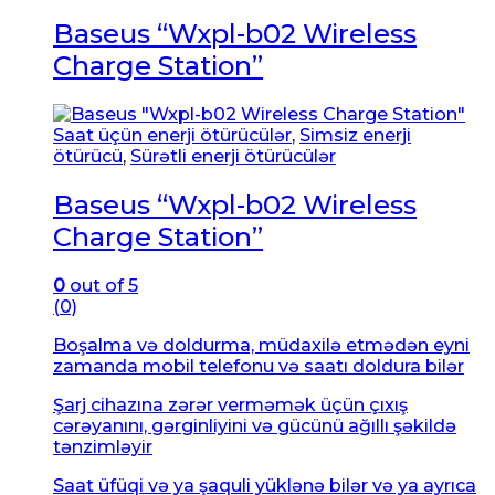
Baseus “Wxpl-b02 Wireless
Charge Station”
Saat üçün enerji ötürücülər
,
Simsiz enerji
ötürücü
,
Sürətli enerji ötürücülər
Baseus “Wxpl-b02 Wireless
Charge Station”
0
out of 5
(0)
Boşalma və doldurma, müdaxilə etmədən eyni
zamanda mobil telefonu və saatı doldura bilər
Şarj cihazına zərər verməmək üçün çıxış
cərəyanını, gərginliyini və gücünü ağıllı şəkildə
tənzimləyir
Saat üfüqi və ya şaquli yüklənə bilər və ya ayrıca