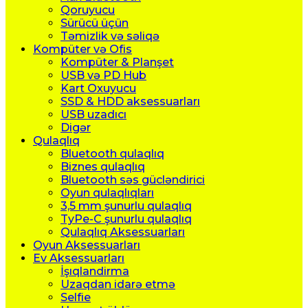
Qoruyucu
Sürücü üçün
Təmizlik və səliqə
Kompüter və Ofis
Kompüter & Planşet
USB və PD Hub
Kart Oxuyucu
SSD & HDD aksessuarları
USB uzadıcı
Digər
Qulaqlıq
Bluetooth qulaqlıq
Biznes qulaqlıq
Bluetooth səs gücləndirici
Oyun qulaqlıqları
3,5 mm şunurlu qulaqlıq
TyPe-C şunurlu qulaqlıq
Qulaqlıq Aksessuarları
Oyun Aksessuarları
Ev Aksessuarları
İşıqlandirma
Uzaqdan idarə etmə
Selfie