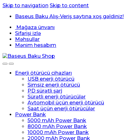
Skip to navigation
Skip to content
Baseus Baku Alış-Veriş saytına xoş gəldiniz!
Mağaza ünvanı
Sifarişi izlə
Məhsullar
Mənim hesabım
Enerji ötürücü cihazları
USB enerji ötürücü
Simsiz enerji ötürücü
PD sürətli şarj
Sürətli enerji ötürücülər
Avtomobil üçün enerji ötürücü
Saat üçün enerji ötürücülər
Power Bank
5000 mAh Power Bank
8000 mAh Power Bank
10000 mAh Power Bank
20000 mAh Power Bank