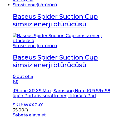
Simsiz enerji ötürücü
Baseus Spider Suction Cup
simsiz enerji ötürücüsü
Simsiz enerji ötürücü
Baseus Spider Suction Cup
simsiz enerji ötürücüsü
0
out of 5
(0)
iPhone XR XS Max, Samsung Note 10 9 S9+ S8
üçün Portativ sürətli enerji ötürücü Pad
SKU: WXXP-01
35.00
₼
Səbətə əlavə et