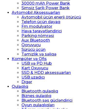
30000 mAh Power Bank
Simsiz Şarjlı Power Bank
Avtomobil Aksessuarları
Avtomobil üçün enerji ötürücü
Telefon üçün dayaq
Fm modulyator
Hava təravətləndirici
Parking nömrəsi
Aux Bluetooth
Qoruyucu
Sürücü üçün
Təmizlik və səliqə
Kompüter və Ofis
USB və PD Hub
Kart Oxuyucu
SSD & HDD aksessuarları
USB uzadıcı
Digər
Qulaqlıq
Bluetooth qulaqlıq
Biznes qulaqlıq
Bluetooth səs gücləndirici
Oyun qulaqlıqları