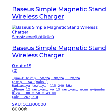
Baseus Simple Magnetic Stand
Wireless Charger
Simsiz enerji ötürücü
Baseus Simple Magnetic Stand
Wireless Charger
0
out of 5
(0)
Type-C Giriş: 5V/2A, 9V/2A, 12V/2A

Çıxış: 15W (Maks.)

Radiasiya tezliyi: 115-240 kHz

iPhone 12 seriyası və 13 seriyası üçün uyğundur

Ölçü: 100 x 58 x 43 mm

Çəki: 267,7 q
SKU: CCJJ000001
80.00
₼