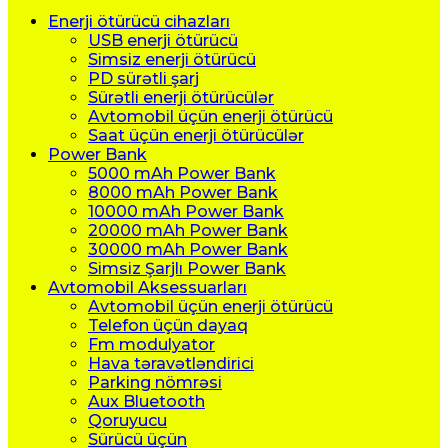
Enerji ötürücü cihazları
USB enerji ötürücü
Simsiz enerji ötürücü
PD sürətli şarj
Sürətli enerji ötürücülər
Avtomobil üçün enerji ötürücü
Saat üçün enerji ötürücülər
Power Bank
5000 mAh Power Bank
8000 mAh Power Bank
10000 mAh Power Bank
20000 mAh Power Bank
30000 mAh Power Bank
Simsiz Şarjlı Power Bank
Avtomobil Aksessuarları
Avtomobil üçün enerji ötürücü
Telefon üçün dayaq
Fm modulyator
Hava təravətləndirici
Parking nömrəsi
Aux Bluetooth
Qoruyucu
Sürücü üçün