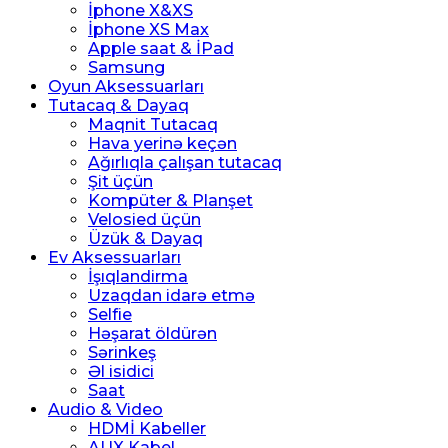
İphone X&XS
İphone XS Max
Apple saat & İPad
Samsung
Oyun Aksessuarları
Tutacaq & Dayaq
Maqnit Tutacaq
Hava yerinə keçən
Ağırlıqla çalışan tutacaq
Şit üçün
Kompüter & Planşet
Velosied üçün
Üzük & Dayaq
Ev Aksessuarları
İşıqlandirma
Uzaqdan idarə etmə
Selfie
Həşarat öldürən
Sərinkeş
Əl isidici
Saat
Audio & Video
HDMİ Kabeller
AUX Kabel