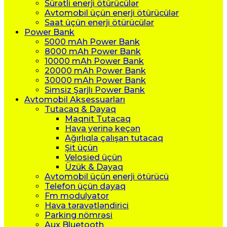
Sürətli enerji ötürücülər
Avtomobil üçün enerji ötürücülər
Saat üçün enerji ötürücülər
Power Bank
5000 mAh Power Bank
8000 mAh Power Bank
10000 mAh Power Bank
20000 mAh Power Bank
30000 mAh Power Bank
Simsiz Şarjlı Power Bank
Avtomobil Aksessuarları
Tutacaq & Dayaq
Maqnit Tutacaq
Hava yerinə keçən
Ağırlıqla çalışan tutacaq
Şit üçün
Velosied üçün
Üzük & Dayaq
Avtomobil üçün enerji ötürücü
Telefon üçün dayaq
Fm modulyator
Hava təravətləndirici
Parking nömrəsi
Aux Bluetooth