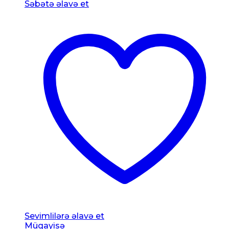
Səbətə əlavə et
Sevimlilərə əlavə et
Müqayisə