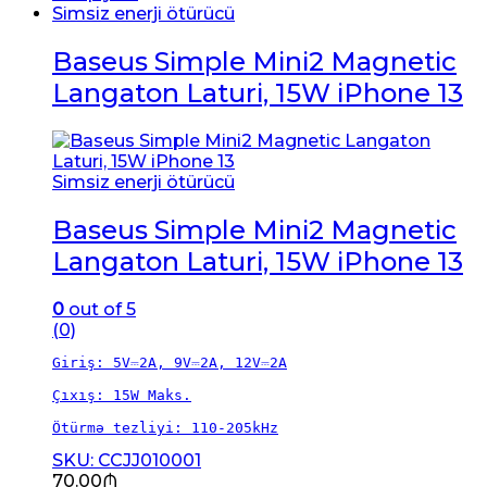
Simsiz enerji ötürücü
Baseus Simple Mini2 Magnetic
Langaton Laturi, 15W iPhone 13
Simsiz enerji ötürücü
Baseus Simple Mini2 Magnetic
Langaton Laturi, 15W iPhone 13
0
out of 5
(0)
Giriş: 5V⎓2A, 9V⎓2A, 12V⎓2A

Çıxış: 15W Maks.

Ötürmə tezliyi: 110-205kHz
SKU: CCJJ010001
70.00
₼