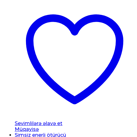
Sevimlilərə əlavə et
Müqayisə
Simsiz enerji ötürücü