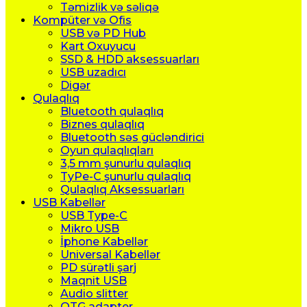
Təmizlik və səliqə
Kompüter və Ofis
USB və PD Hub
Kart Oxuyucu
SSD & HDD aksessuarları
USB uzadıcı
Digər
Qulaqlıq
Bluetooth qulaqlıq
Biznes qulaqlıq
Bluetooth səs gücləndirici
Oyun qulaqlıqları
3,5 mm şunurlu qulaqlıq
TyPe-C şunurlu qulaqlıq
Qulaqlıq Aksessuarları
USB Kabellər
USB Type-C
Mikro USB
İphone Kabellər
Universal Kabellər
PD sürətli şarj
Maqnit USB
Audio slitter
OTG adapter