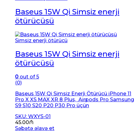
Baseus 15W Qi Simsiz enerji
ötürücüsü
Simsiz enerji ötürücü
Baseus 15W Qi Simsiz enerji
ötürücüsü
0
out of 5
(0)
Baseus 15W Qi Simsiz Enerji Ötürücü iPhone 11
Pro X XS MAX XR 8 Plus, Airpods Pro Samsung
S9 S10 S20 P20 P30 Pro üçün
SKU: WXYS-01
45.00
₼
Səbətə əlavə et