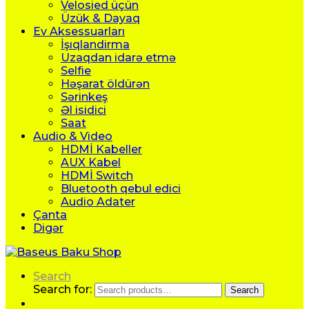
Velosied üçün
Üzük & Dayaq
Ev Aksessuarları
İşıqlandirma
Uzaqdan idarə etmə
Selfie
Həşarat öldürən
Sərinkeş
Əl isidici
Saat
Audio & Video
HDMİ Kabeller
AUX Kabel
HDMİ Switch
Bluetooth qebul edici
Audio Adater
Çanta
Digər
Search
Search for:
Search