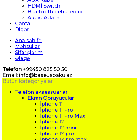
HDMİ Switch
Bluetooth qebul edici
Audio Adater
Çanta
Digər
Ana səhifə
Məhsullar
Sifarişlərim
Əlaqə
Telefon
+99450 825 50 50
Email: info@baseusbaku.az
Bütün kateqoriyalar
Telefon aksessuarları
Ekran Qoruyucular
İphone 11
İphone 11 Pro
İphone 11 Pro Max
İphone 12
İphone 12 mini
İphone 12 pro
İphone 12 pro max