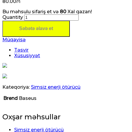
80.00
₼
Bu məhsulu sifariş et və
80
Xal qazan!
Quantity
Səbətə əlavə et
Müqayisə
Təsvir
Xüsusiyyət
Kateqoriya:
Simsiz enerji ötürücü
Brend
Baseus
Oxşar məhsullar
Simsiz enerji ötürücü