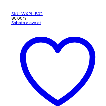
SKU: WXPL-B02
80.00
₼
Səbətə əlavə et