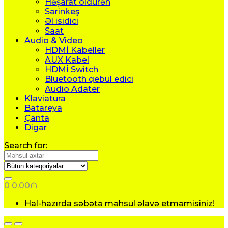
Həşarat öldürən
Sərinkeş
Əl isidici
Saat
Audio & Video
HDMİ Kabeller
AUX Kabel
HDMİ Switch
Bluetooth qebul edici
Audio Adater
Klaviatura
Batareya
Çanta
Digər
Search for:
0
0.00
₼
Hal-hazırda səbətə məhsul əlavə etməmisiniz!