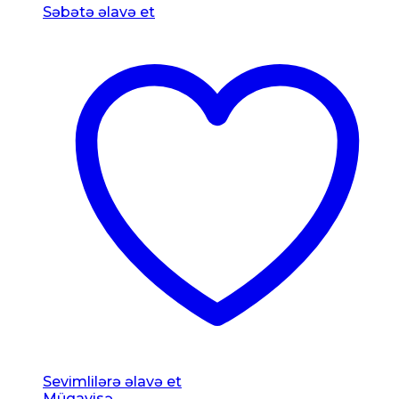
Səbətə əlavə et
Sevimlilərə əlavə et
Müqayisə