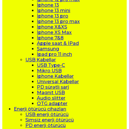
İphone 13
İphone 13 mini
İphone 13 pro
İphone 13 pro max
İphone X&XS
İphone XS Max
İphone 7&8
Apple saat & İPad
Samsung
İpad pro 11 inch
USB Kabellər
USB Type-C
Mikro USB
İphone Kabellər
Universal Kabellər
PD sürətli şarj
Maqnit USB
Audio slitter
OTG adapter
Enerji ötürücü cihazları
USB enerji ötürücü
Simsiz enerji ötürücü
PD enerji ötürücü