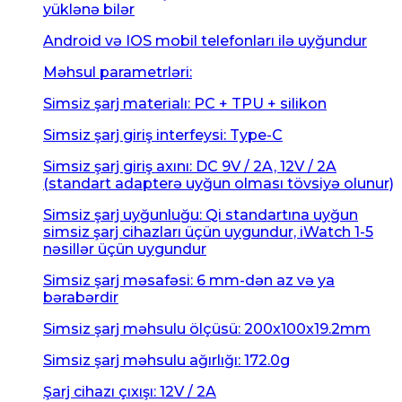
yüklənə bilər
Android və IOS mobil telefonları ilə uyğundur
Məhsul parametrləri:
Simsiz şarj materialı: PC + TPU + silikon
Simsiz şarj giriş interfeysi: Type-C
Simsiz şarj giriş axını: DC 9V / 2A, 12V / 2A
(standart adapterə uyğun olması tövsiyə olunur)
Simsiz şarj uyğunluğu: Qi standartına uyğun
simsiz şarj cihazları üçün uygundur, iWatch 1-5
nəsillər üçün uygundur
Simsiz şarj məsafəsi: 6 mm-dən az və ya
bərabərdir
Simsiz şarj məhsulu ölçüsü: 200x100x19.2mm
Simsiz şarj məhsulu ağırlığı: 172.0g
Şarj cihazı çıxışı: 12V / 2A