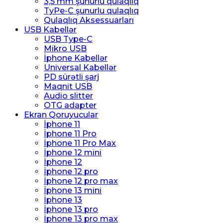
3,5 mm şunurlu qulaqlıq
TyPe-C şunurlu qulaqlıq
Qulaqlıq Aksessuarları
USB Kabellər
USB Type-C
Mikro USB
İphone Kabellər
Universal Kabellər
PD sürətli şarj
Maqnit USB
Audio slitter
OTG adapter
Ekran Qoruyucular
İphone 11
İphone 11 Pro
İphone 11 Pro Max
İphone 12 mini
İphone 12
İphone 12 pro
İphone 12 pro max
İphone 13 mini
İphone 13
İphone 13 pro
İphone 13 pro max