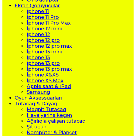
Ekran Qoruyucular
İphone 11
İphone 11 Pro
İphone 11 Pro Max
İphone 12 mini
İphone 12
İphone 12 pro
İphone 12 pro max
İphone 13 mini
İphone 13
İphone 13 pro
İphone 13 pro max
İphone X&XS
İphone XS Max
Apple saat & İPad
Samsung
Oyun Aksessuarları
Tutacaq & Dayaq
Maqnit Tutacaq
Hava yerinə keçən
Ağırlıqla çalışan tutacaq
Şit üçün
Kompüter & Planşet