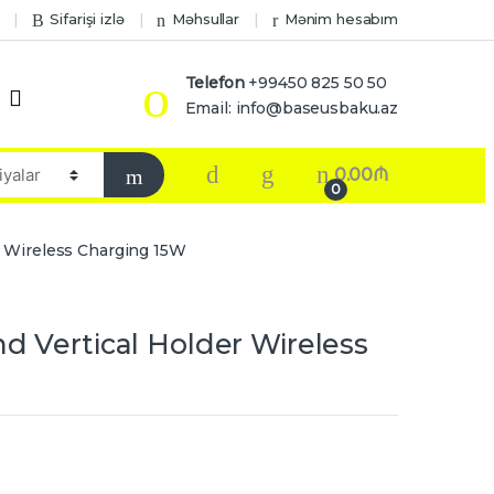
Sifarişi izlə
Məhsullar
Mənim hesabım
Telefon
+99450 825 50 50
Email: info@baseusbaku.az
0.00
₼
0
r Wireless Charging 15W
d Vertical Holder Wireless