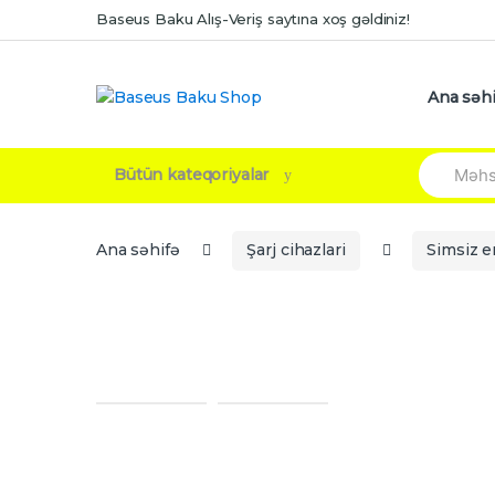
Skip
Skip
Baseus Baku Alış-Veriş saytına xoş gəldiniz!
to
to
navigation
content
Ana səhi
Search
Bütün kateqoriyalar
for:
Ana səhifə
Şarj cihazlari
Simsiz e