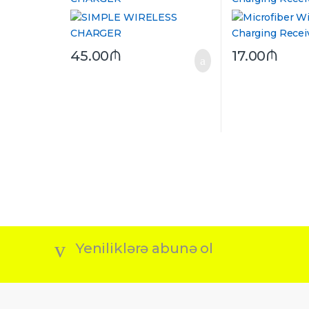
45.00
₼
17.00
₼
Yeniliklərə abunə ol