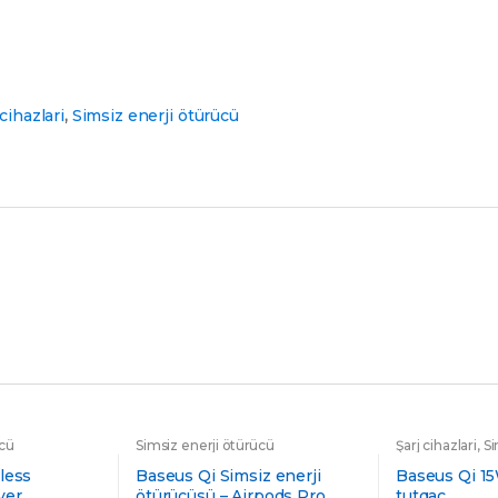
 cihazlari
,
Simsiz enerji ötürücü
ücü
Simsiz enerji ötürücü
Şarj cihazlari
,
Si
ötürücü
,
Sürətli
less
Baseus Qi Simsiz enerji
Baseus Qi 15
ver
ötürücüsü – Airpods Pro
tutqac