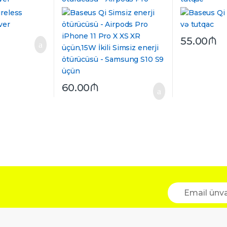
iPhone 11 Pro X XS XR
üçün,15W İkili Simsiz enerji
ötürücüsü – Samsung S10 S9
üçün
55.00
₼
60.00
₼
E
m
a
i