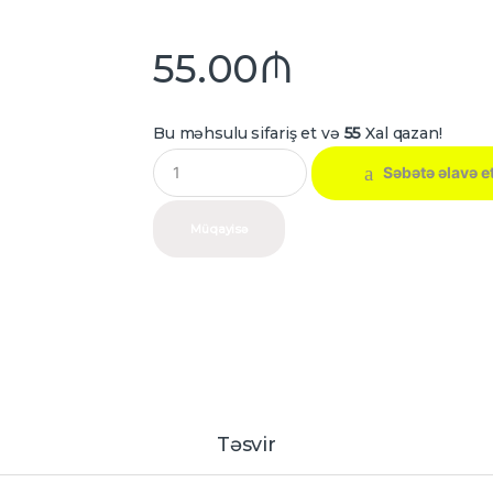
55.00
₼
Bu məhsulu sifariş et və
55
Xal qazan!
Q
Səbətə əlavə e
u
a
n
Müqayisə
t
i
t
y
Təsvir