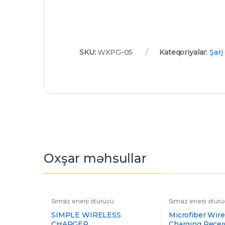
SKU:
WXPG-05
Kateqoriyalar:
Şarj
Oxşar məhsullar
Simsiz enerji ötürücü
Simsiz enerji ötür
SIMPLE WIRELESS
Microfiber Wire
CHARGER
Charging Recei