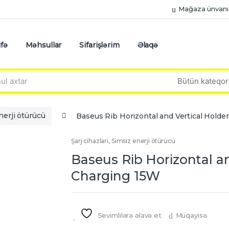
Mağaza ünvanı
fə
Məhsullar
Sifarişlərim
Əlaqə
nerji ötürücü
Baseus Rib Horizontal and Vertical Holde
Şarj cihazlari
,
Simsiz enerji ötürücü
Baseus Rib Horizontal an
Charging 15W
Sevimlilərə əlavə et
Müqayisə