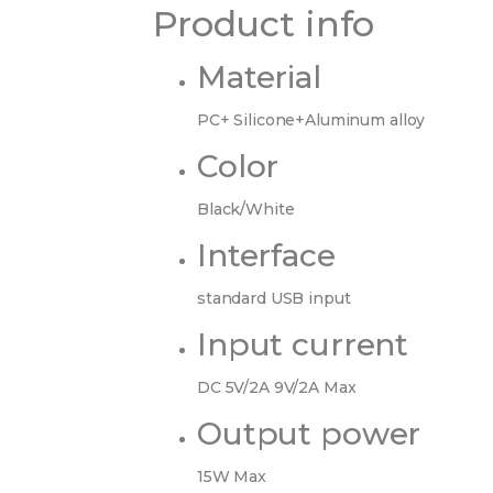
Product info
Material
PC+ Silicone+Aluminum alloy
Color
Black/White
Interface
standard USB input
Input current
DC 5V/2A 9V/2A Max
Output power
15W Max