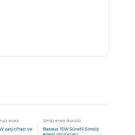
msiz enerji
Simsiz enerji ötürücü
 enerji ötürücülər
W şarj cihazı və
Baseus 15W Sürətli Simsiz
enerji ötürücüsü