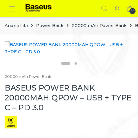
Skip
Skip
to
to
0
navigation
content
Ana səhifə
Power Bank
20000 mAh Power Bank
B
20000 mAh Power Bank
BASEUS POWER BANK
20000MAH QPOW – USB + TYPE
C – PD 3.0