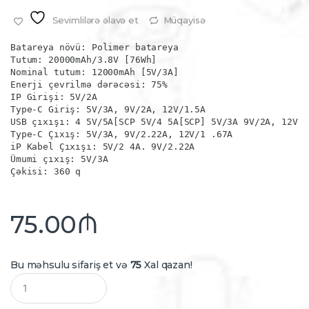
Sevimlilərə əlavə et
Müqayisə
Batareya növü: Polimer batareya

Tutum: 20000mAh/3.8V [76Wh]

Nominal tutum: 12000mAh [5V/3A]

Enerji çevrilmə dərəcəsi: 75%

IP Girişi: 5V/2A

Type-C Giriş: 5V/3A, 9V/2A, 12V/1.5A

USB çıxışı: 4 5V/5A[SCP 5V/4 5A[SCP] 5V/3A 9V/2A, 12V /1
Type-C Çıxış: 5V/3A, 9V/2.22A, 12V/1 .67A

iP Kabel Çıxışı: 5V/2 4A. 9V/2.22A

Ümumi çıxış: 5V/3A

Çəkisi: 360 q
75.00
₼
Bu məhsulu sifariş et və
75
Xal qazan!
Q
u
a