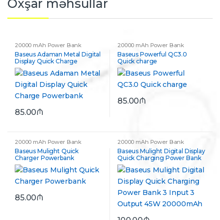
Oxşar məhsullar
20000 mAh Power Bank
20000 mAh Power Bank
Baseus Adaman Metal Digital
Baseus Powerful QC3.0
Display Quick Charge
Quick charge
Powerbank
85.00
₼
85.00
₼
20000 mAh Power Bank
20000 mAh Power Bank
Baseus Mulight Quick
Baseus Mulight Digital Display
Charger Powerbank
Quick Charging Power Bank
3 Input 3 Output 45W
20000mAh
85.00
₼