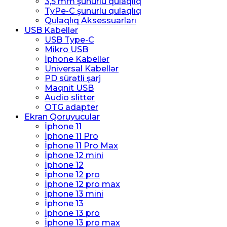
3,5 mm şunurlu qulaqlıq
TyPe-C şunurlu qulaqlıq
Qulaqlıq Aksessuarları
USB Kabellər
USB Type-C
Mikro USB
İphone Kabellər
Universal Kabellər
PD sürətli şarj
Maqnit USB
Audio slitter
OTG adapter
Ekran Qoruyucular
İphone 11
İphone 11 Pro
İphone 11 Pro Max
İphone 12 mini
İphone 12
İphone 12 pro
İphone 12 pro max
İphone 13 mini
İphone 13
İphone 13 pro
İphone 13 pro max