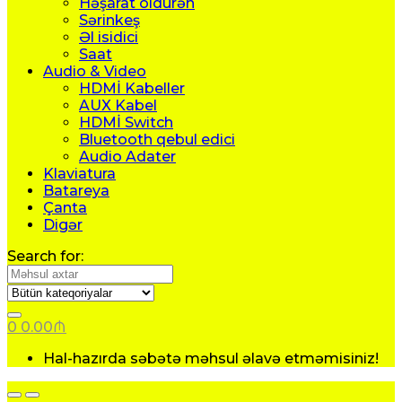
Həşarat öldürən
Sərinkeş
Əl isidici
Saat
Audio & Video
HDMİ Kabeller
AUX Kabel
HDMİ Switch
Bluetooth qebul edici
Audio Adater
Klaviatura
Batareya
Çanta
Digər
Search for:
0
0.00
₼
Hal-hazırda səbətə məhsul əlavə etməmisiniz!