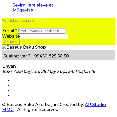
Sevimlilərə əlavə et
Müqayisə
Yeniliklərə abunə ol
Email
*
Website
Abunə ol
Sualınız var ?
+99450 825 50 50
Ünvan
Bakı, Azərbaycan, 28 May küç., 54, Puşkin 16
© Baseus Baku Azerbaijan. Created by:
AP Studio
MMC
- All Rights Reserved