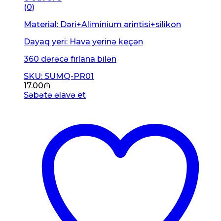
(0)
Material: Dəri+Aliminium ərintisi+silikon
Dayaq yeri: Hava yerinə keçən
360 dərəcə fırlana bilən
SKU: SUMQ-PR01
17.00
₼
Səbətə əlavə et