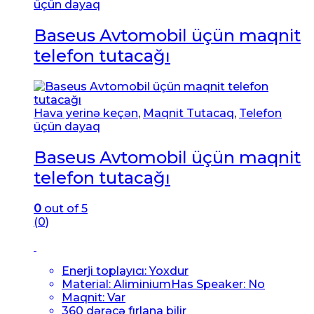
üçün dayaq
Baseus Avtomobil üçün maqnit
telefon tutacağı
Hava yerinə keçən
,
Maqnit Tutacaq
,
Telefon
üçün dayaq
Baseus Avtomobil üçün maqnit
telefon tutacağı
0
out of 5
(0)
Enerji toplayıcı:
Yoxdur
Material: Aliminium
Has Speaker:
No
Maqnit:
Var
360 dərəcə fırlana bilir