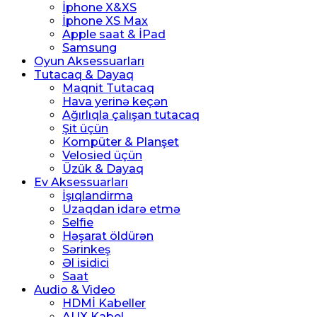
İphone X&XS
İphone XS Max
Apple saat & İPad
Samsung
Oyun Aksessuarları
Tutacaq & Dayaq
Maqnit Tutacaq
Hava yerinə keçən
Ağırlıqla çalışan tutacaq
Şit üçün
Kompüter & Planşet
Velosied üçün
Üzük & Dayaq
Ev Aksessuarları
İşıqlandirma
Uzaqdan idarə etmə
Selfie
Həşarat öldürən
Sərinkeş
Əl isidici
Saat
Audio & Video
HDMİ Kabeller
AUX Kabel