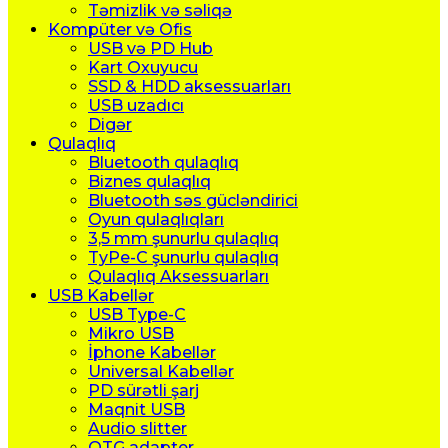
Təmizlik və səliqə
Kompüter və Ofis
USB və PD Hub
Kart Oxuyucu
SSD & HDD aksessuarları
USB uzadıcı
Digər
Qulaqlıq
Bluetooth qulaqlıq
Biznes qulaqlıq
Bluetooth səs gücləndirici
Oyun qulaqlıqları
3,5 mm şunurlu qulaqlıq
TyPe-C şunurlu qulaqlıq
Qulaqlıq Aksessuarları
USB Kabellər
USB Type-C
Mikro USB
İphone Kabellər
Universal Kabellər
PD sürətli şarj
Maqnit USB
Audio slitter
OTG adapter