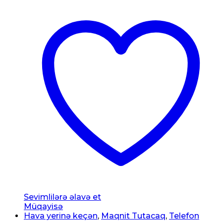
Sevimlilərə əlavə et
Müqayisə
Hava yerinə keçən
,
Maqnit Tutacaq
,
Telefon