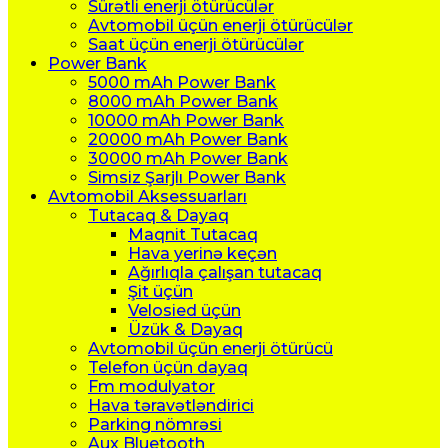
Sürətli enerji ötürücülər
Avtomobil üçün enerji ötürücülər
Saat üçün enerji ötürücülər
Power Bank
5000 mAh Power Bank
8000 mAh Power Bank
10000 mAh Power Bank
20000 mAh Power Bank
30000 mAh Power Bank
Simsiz Şarjlı Power Bank
Avtomobil Aksessuarları
Tutacaq & Dayaq
Maqnit Tutacaq
Hava yerinə keçən
Ağırlıqla çalışan tutacaq
Şit üçün
Velosied üçün
Üzük & Dayaq
Avtomobil üçün enerji ötürücü
Telefon üçün dayaq
Fm modulyator
Hava təravətləndirici
Parking nömrəsi
Aux Bluetooth