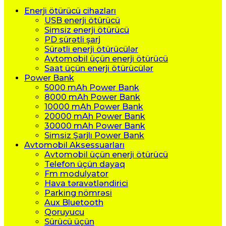
Enerji ötürücü cihazları
USB enerji ötürücü
Simsiz enerji ötürücü
PD sürətli şarj
Sürətli enerji ötürücülər
Avtomobil üçün enerji ötürücü
Saat üçün enerji ötürücülər
Power Bank
5000 mAh Power Bank
8000 mAh Power Bank
10000 mAh Power Bank
20000 mAh Power Bank
30000 mAh Power Bank
Simsiz Şarjlı Power Bank
Avtomobil Aksessuarları
Avtomobil üçün enerji ötürücü
Telefon üçün dayaq
Fm modulyator
Hava təravətləndirici
Parking nömrəsi
Aux Bluetooth
Qoruyucu
Sürücü üçün