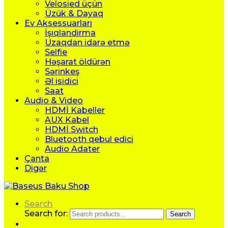
Velosied üçün
Üzük & Dayaq
Ev Aksessuarları
İşıqlandirma
Uzaqdan idarə etmə
Selfie
Həşarat öldürən
Sərinkeş
Əl isidici
Saat
Audio & Video
HDMİ Kabeller
AUX Kabel
HDMİ Switch
Bluetooth qebul edici
Audio Adater
Çanta
Digər
Search
Search for:
Search