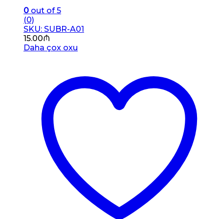
0
out of 5
(0)
SKU: SUBR-A01
15.00
₼
Daha çox oxu