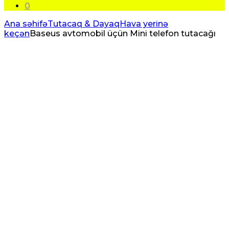
0
Ana səhifə
Tutacaq & Dayaq
Hava yerinə
keçən
Baseus avtomobil üçün Mini telefon tutacağı