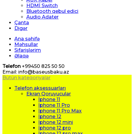
HDMİ Switch
Bluetooth qebul edici
Audio Adater
Çanta
Digər
Ana səhifə
Məhsullar
Sifarişlərim
Əlaqə
Telefon
+99450 825 50 50
Email: info@baseusbaku.az
Bütün kateqoriyalar
Telefon aksessuarları
Ekran Qoruyucular
İphone 11
İphone 11 Pro
İphone 11 Pro Max
İphone 12
İphone 12 mini
İphone 12 pro
İphone 12 pro max