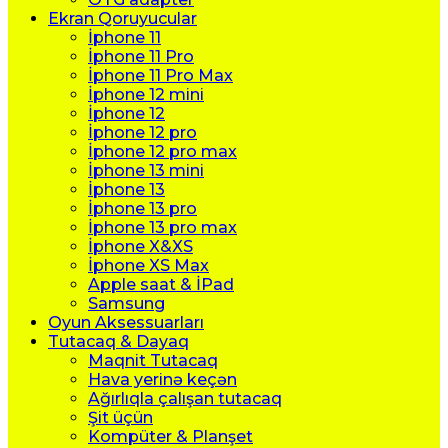
Ekran Qoruyucular
İphone 11
İphone 11 Pro
İphone 11 Pro Max
İphone 12 mini
İphone 12
İphone 12 pro
İphone 12 pro max
İphone 13 mini
İphone 13
İphone 13 pro
İphone 13 pro max
İphone X&XS
İphone XS Max
Apple saat & İPad
Samsung
Oyun Aksessuarları
Tutacaq & Dayaq
Maqnit Tutacaq
Hava yerinə keçən
Ağırlıqla çalışan tutacaq
Şit üçün
Kompüter & Planşet