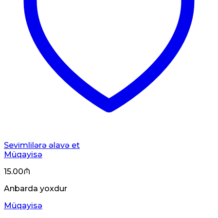
Sevimlilərə əlavə et
Müqayisə
15.00
₼
Anbarda yoxdur
Müqayisə