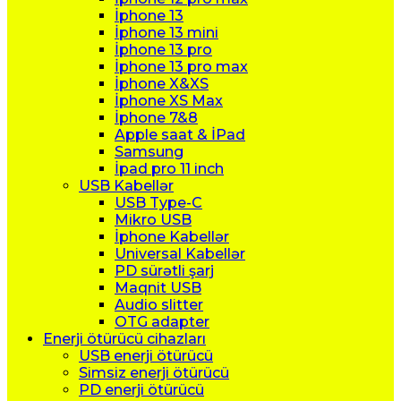
İphone 13
İphone 13 mini
İphone 13 pro
İphone 13 pro max
İphone X&XS
İphone XS Max
İphone 7&8
Apple saat & İPad
Samsung
İpad pro 11 inch
USB Kabellər
USB Type-C
Mikro USB
İphone Kabellər
Universal Kabellər
PD sürətli şarj
Maqnit USB
Audio slitter
OTG adapter
Enerji ötürücü cihazları
USB enerji ötürücü
Simsiz enerji ötürücü
PD enerji ötürücü