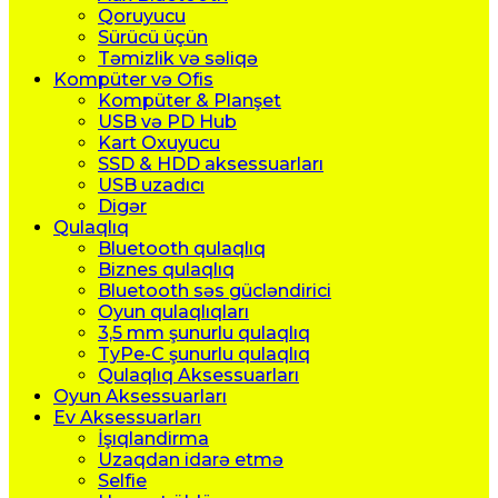
Qoruyucu
Sürücü üçün
Təmizlik və səliqə
Kompüter və Ofis
Kompüter & Planşet
USB və PD Hub
Kart Oxuyucu
SSD & HDD aksessuarları
USB uzadıcı
Digər
Qulaqlıq
Bluetooth qulaqlıq
Biznes qulaqlıq
Bluetooth səs gücləndirici
Oyun qulaqlıqları
3,5 mm şunurlu qulaqlıq
TyPe-C şunurlu qulaqlıq
Qulaqlıq Aksessuarları
Oyun Aksessuarları
Ev Aksessuarları
İşıqlandirma
Uzaqdan idarə etmə
Selfie