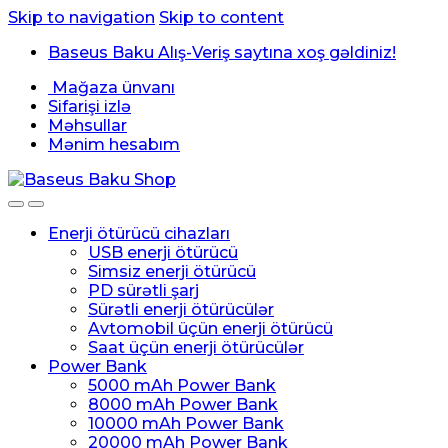
Skip to navigation
Skip to content
Baseus Baku Alış-Veriş saytına xoş gəldiniz!
Mağaza ünvanı
Sifarişi izlə
Məhsullar
Mənim hesabım
Enerji ötürücü cihazları
USB enerji ötürücü
Simsiz enerji ötürücü
PD sürətli şarj
Sürətli enerji ötürücülər
Avtomobil üçün enerji ötürücü
Saat üçün enerji ötürücülər
Power Bank
5000 mAh Power Bank
8000 mAh Power Bank
10000 mAh Power Bank
20000 mAh Power Bank