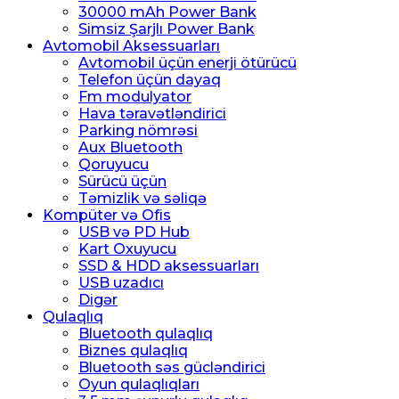
30000 mAh Power Bank
Simsiz Şarjlı Power Bank
Avtomobil Aksessuarları
Avtomobil üçün enerji ötürücü
Telefon üçün dayaq
Fm modulyator
Hava təravətləndirici
Parking nömrəsi
Aux Bluetooth
Qoruyucu
Sürücü üçün
Təmizlik və səliqə
Kompüter və Ofis
USB və PD Hub
Kart Oxuyucu
SSD & HDD aksessuarları
USB uzadıcı
Digər
Qulaqlıq
Bluetooth qulaqlıq
Biznes qulaqlıq
Bluetooth səs gücləndirici
Oyun qulaqlıqları