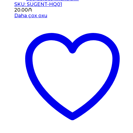
SKU: SUGENT-HQ01
20.00
₼
Daha çox oxu