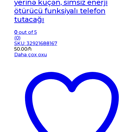
yerinə küçən, simsiz enerji
ötürücü funksiyalı telefon
tutacağı
0
out of 5
(0)
SKU: 32921688167
50.00
₼
Daha çox oxu