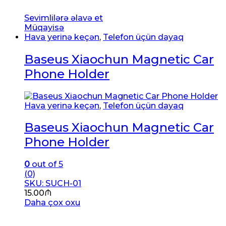
Sevimlilərə əlavə et
Müqayisə
Hava yerinə keçən
,
Telefon üçün dayaq
Baseus Xiaochun Magnetic Car
Phone Holder
Hava yerinə keçən
,
Telefon üçün dayaq
Baseus Xiaochun Magnetic Car
Phone Holder
0
out of 5
(0)
SKU: SUCH-01
15.00
₼
Daha çox oxu