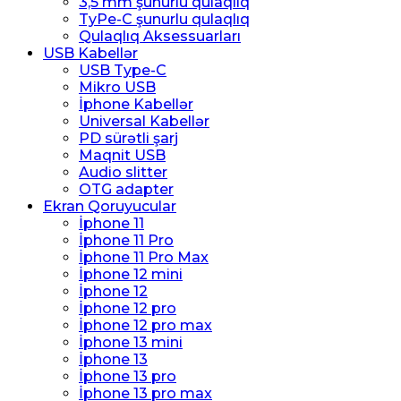
3,5 mm şunurlu qulaqlıq
TyPe-C şunurlu qulaqlıq
Qulaqlıq Aksessuarları
USB Kabellər
USB Type-C
Mikro USB
İphone Kabellər
Universal Kabellər
PD sürətli şarj
Maqnit USB
Audio slitter
OTG adapter
Ekran Qoruyucular
İphone 11
İphone 11 Pro
İphone 11 Pro Max
İphone 12 mini
İphone 12
İphone 12 pro
İphone 12 pro max
İphone 13 mini
İphone 13
İphone 13 pro
İphone 13 pro max