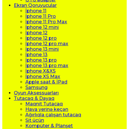
Ekran Qoruyucular
İphone 11
İphone 11 Pro
İphone 11 Pro Max
İphone 12 mini
İphone 12
İphone 12 pro
İphone 12 pro max
İphone 13 mini
İphone 13
İphone 13 pro
İphone 13 pro max
İphone X&XS
İphone XS Max
Apple saat & İPad
Samsung
Oyun Aksessuarları
Tutacaq & Dayaq
Maqnit Tutacaq
Hava yerinə keçən
Ağırlıqla çalışan tutacaq
Şit üçün
Kompüter & Planşet