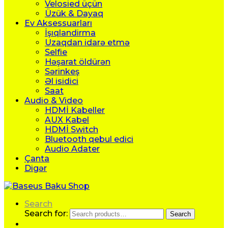
Velosied üçün
Üzük & Dayaq
Ev Aksessuarları
İşıqlandirma
Uzaqdan idarə etmə
Selfie
Həşarat öldürən
Sərinkeş
Əl isidici
Saat
Audio & Video
HDMİ Kabeller
AUX Kabel
HDMİ Switch
Bluetooth qebul edici
Audio Adater
Çanta
Digər
Search
Search for:
Search