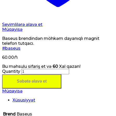
Sevimlilərə əlavə et
Müqayisə
Baseus brendindən möhkəm dayanıqlı magnit
telefon tutqacı.
#baseus
60.00
₼
Bu məhsulu sifariş et və
60
Xal qazan!
Quantity
Səbətə əlavə et
Müqayisə
Xüsusiyyət
Brend
Baseus