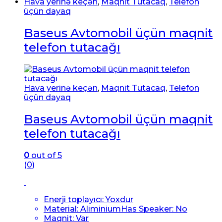
Hava yerinə keçən
,
Maqnit Tutacaq
,
Telefon
üçün dayaq
Baseus Avtomobil üçün maqnit
telefon tutacağı
Hava yerinə keçən
,
Maqnit Tutacaq
,
Telefon
üçün dayaq
Baseus Avtomobil üçün maqnit
telefon tutacağı
0
out of 5
(0)
Enerji toplayıcı:
Yoxdur
Material: Aliminium
Has Speaker:
No
Maqnit:
Var