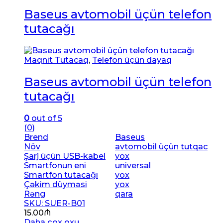
Baseus avtomobil üçün telefon
tutacağı
Maqnit Tutacaq
,
Telefon üçün dayaq
Baseus avtomobil üçün telefon
tutacağı
0
out of 5
(0)
Brend
Baseus
Növ
avtomobil üçün tutqac
Şarj üçün USB-kabel
yox
Smartfonun eni
universal
Smartfon tutacağı
yox
Çəkim düyməsi
yox
Rəng
qara
SKU: SUER-B01
15.00
₼
Daha çox oxu