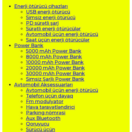
Enerji ötürücü cihazları
USB enerji ötürücü
Simsiz enerji ötürücü
PD sürətli şarj
Sürətli enerji ötürücülər
Avtomobil üçün enerji ötürücü
Saat üçün enerji ötürücülər
Power Bank
5000 mAh Power Bank
8000 mAh Power Bank
10000 mAh Power Bank
20000 mAh Power Bank
30000 mAh Power Bank
Simsiz Şarjlı Power Bank
Avtomobil Aksessuarları
Avtomobil üçün enerji ötürücü
Telefon üçün dayaq
Fm modulyator
Hava təravətləndirici
Parking nömrəsi
Aux Bluetooth
Qoruyucu
Sürücü üçün