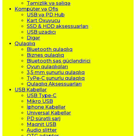
Təmizlik və səliqə
Kompüter və Ofis
USB və PD Hub
Kart Oxuyucu
SSD & HDD aksessuarları
USB uzadıcı
Digər
Qulaqlıq
Bluetooth qulaqlıq
Biznes qulaqlıq
Bluetooth səs gücləndirici
Oyun qulaqlıqları
3,5 mm şunurlu qulaqlıq
TyPe-C şunurlu qulaqlıq
Qulaqlıq Aksessuarları
USB Kabellər
USB Type-C
Mikro USB
İphone Kabellər
Universal Kabellər
PD sürətli şarj
Maqnit USB
Audio slitter
OTG adapter