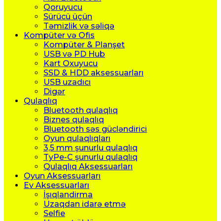
Qoruyucu
Sürücü üçün
Təmizlik və səliqə
Kompüter və Ofis
Kompüter & Planşet
USB və PD Hub
Kart Oxuyucu
SSD & HDD aksessuarları
USB uzadıcı
Digər
Qulaqlıq
Bluetooth qulaqlıq
Biznes qulaqlıq
Bluetooth səs gücləndirici
Oyun qulaqlıqları
3,5 mm şunurlu qulaqlıq
TyPe-C şunurlu qulaqlıq
Qulaqlıq Aksessuarları
Oyun Aksessuarları
Ev Aksessuarları
İşıqlandirma
Uzaqdan idarə etmə
Selfie