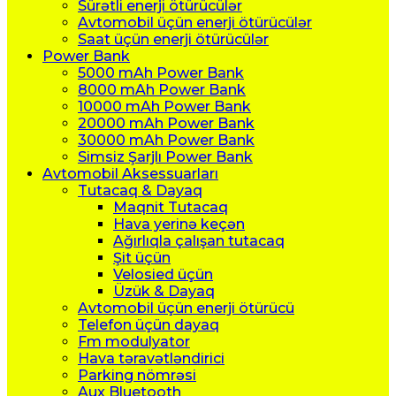
Sürətli enerji ötürücülər
Avtomobil üçün enerji ötürücülər
Saat üçün enerji ötürücülər
Power Bank
5000 mAh Power Bank
8000 mAh Power Bank
10000 mAh Power Bank
20000 mAh Power Bank
30000 mAh Power Bank
Simsiz Şarjlı Power Bank
Avtomobil Aksessuarları
Tutacaq & Dayaq
Maqnit Tutacaq
Hava yerinə keçən
Ağırlıqla çalışan tutacaq
Şit üçün
Velosied üçün
Üzük & Dayaq
Avtomobil üçün enerji ötürücü
Telefon üçün dayaq
Fm modulyator
Hava təravətləndirici
Parking nömrəsi
Aux Bluetooth