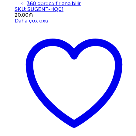
360 dərəcə fırlana bilir
SKU: SUGENT-HQ01
20.00
₼
Daha çox oxu