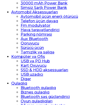
30000 mAh Power Bank
Simsiz Şarjlı Power Bank
Avtomobil Aksessuarları
Avtomobil üçün enerji ötürücü
Telefon üçün dayaq
Fm modulyator
Hava təravətləndirici
Parking nömrəsi
Aux Bluetooth
Qoruyucu
Sürücü üçün
Təmizlik və səliqə
Kompüter və Ofis
USB və PD Hub
Kart Oxuyucu
SSD & HDD aksessuarları
USB uzadıcı
Digər
Qulaqlıq
Bluetooth qulaqlıq
Biznes qulaqlıq
Bluetooth səs gücləndirici
Oyun qulaqlıqları