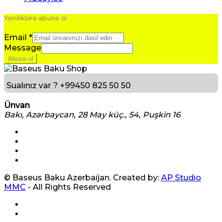
Yeniliklərə abunə ol
Email
*
Message
Abunə ol
Sualınız var ?
+99450 825 50 50
Ünvan
Bakı, Azərbaycan, 28 May küç., 54, Puşkin 16
© Baseus Baku Azerbaijan. Created by:
AP Studio
MMC
- All Rights Reserved