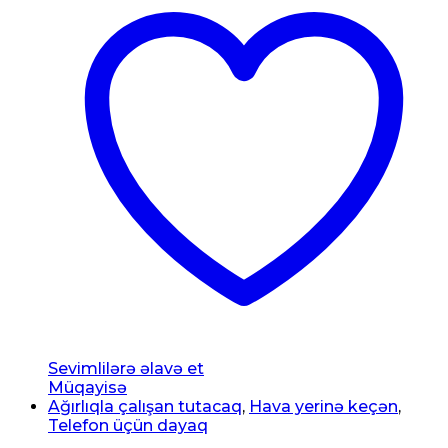
Sevimlilərə əlavə et
Müqayisə
Ağırlıqla çalışan tutacaq
,
Hava yerinə keçən
,
Telefon üçün dayaq