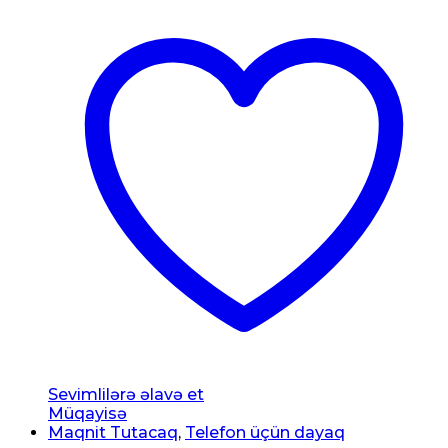
Sevimlilərə əlavə et
Müqayisə
Maqnit Tutacaq
,
Telefon üçün dayaq