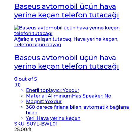
Baseus avtomobil üçün hava
yerinə keçən telefon tutacağı
Ağırlıqla çalışan tutacaq
,
Hava yerinə keçən
,
Telefon üçün dayaq
Baseus avtomobil üçün hava
yerinə keçən telefon tutacağı
0
out of 5
(0)
Enerji toplayıcı:
Yoxdur
Material: Aliminium
Has Speaker:
No
Maqnit:
Yoxdur
360 dərəcə fırlana bilən, avtomatik bağlana
bilən
Yeri: Hava yerinə keçən
SKU: SUYL-BWL01
25.00
₼