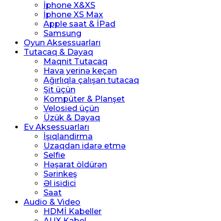
İphone X&XS
İphone XS Max
Apple saat & İPad
Samsung
Oyun Aksessuarları
Tutacaq & Dayaq
Maqnit Tutacaq
Hava yerinə keçən
Ağırlıqla çalışan tutacaq
Şit üçün
Kompüter & Planşet
Velosied üçün
Üzük & Dayaq
Ev Aksessuarları
İşıqlandirma
Uzaqdan idarə etmə
Selfie
Həşarat öldürən
Sərinkeş
Əl isidici
Saat
Audio & Video
HDMİ Kabeller
AUX Kabel