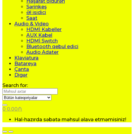
Həşarat öldürən
Sərinkeş
Əl isidici
Saat
Audio & Video
HDMİ Kabeller
AUX Kabel
HDMİ Switch
Bluetooth qebul edici
Audio Adater
Klaviatura
Batareya
Çanta
Digər
Search for:
0
0.00
₼
Hal-hazırda səbətə məhsul əlavə etməmisiniz!