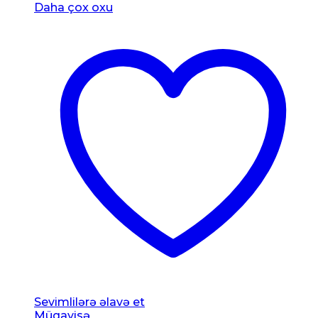
Daha çox oxu
Sevimlilərə əlavə et
Müqayisə