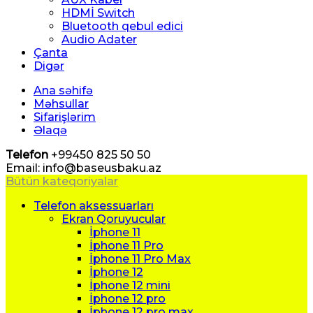
HDMİ Switch
Bluetooth qebul edici
Audio Adater
Çanta
Digər
Ana səhifə
Məhsullar
Sifarişlərim
Əlaqə
Telefon
+99450 825 50 50
Email: info@baseusbaku.az
Bütün kateqoriyalar
Telefon aksessuarları
Ekran Qoruyucular
İphone 11
İphone 11 Pro
İphone 11 Pro Max
İphone 12
İphone 12 mini
İphone 12 pro
İphone 12 pro max