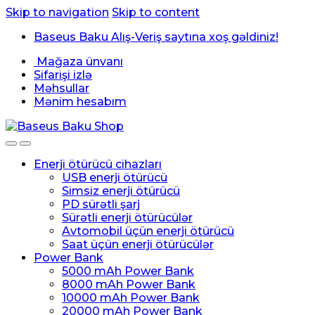
Skip to navigation
Skip to content
Baseus Baku Alış-Veriş saytına xoş gəldiniz!
Mağaza ünvanı
Sifarişi izlə
Məhsullar
Mənim hesabım
Enerji ötürücü cihazları
USB enerji ötürücü
Simsiz enerji ötürücü
PD sürətli şarj
Sürətli enerji ötürücülər
Avtomobil üçün enerji ötürücü
Saat üçün enerji ötürücülər
Power Bank
5000 mAh Power Bank
8000 mAh Power Bank
10000 mAh Power Bank
20000 mAh Power Bank