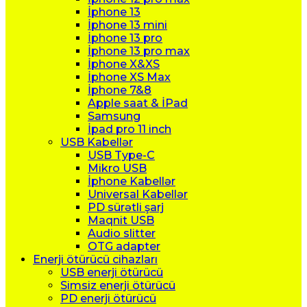
İphone 13
İphone 13 mini
İphone 13 pro
İphone 13 pro max
İphone X&XS
İphone XS Max
İphone 7&8
Apple saat & İPad
Samsung
İpad pro 11 inch
USB Kabellər
USB Type-C
Mikro USB
İphone Kabellər
Universal Kabellər
PD sürətli şarj
Maqnit USB
Audio slitter
OTG adapter
Enerji ötürücü cihazları
USB enerji ötürücü
Simsiz enerji ötürücü
PD enerji ötürücü