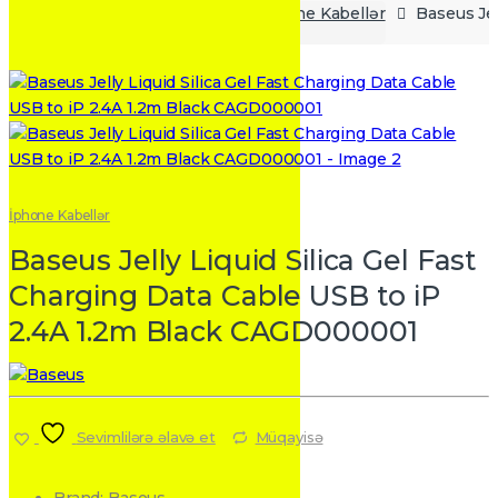
Ana səhifə
USB Kabellər
İphone Kabellər
Baseus Jel
İphone Kabellər
Baseus Jelly Liquid Silica Gel Fast
Charging Data Cable USB to iP
2.4A 1.2m Black CAGD000001
Sevimlilərə əlavə et
Müqayisə