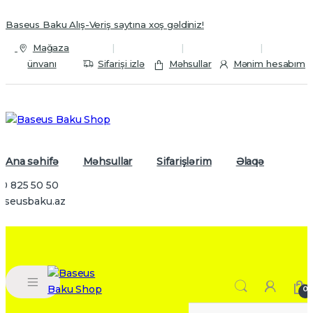
Skip to navigation
Skip to content
Baseus Baku Alış-Veriş saytına xoş gəldiniz!
Mağaza
ünvanı
Sifarişi izlə
Məhsullar
Mənim hesabım
Ana səhifə
Məhsullar
Sifarişlərim
Əlaqə
0 825 50 50
baseusbaku.az
0