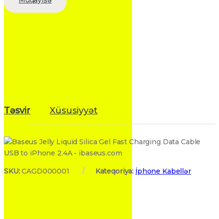
Təsvir
Xüsusiyyət
SKU:
CAGD000001
Kateqoriya:
İphone Kabellər