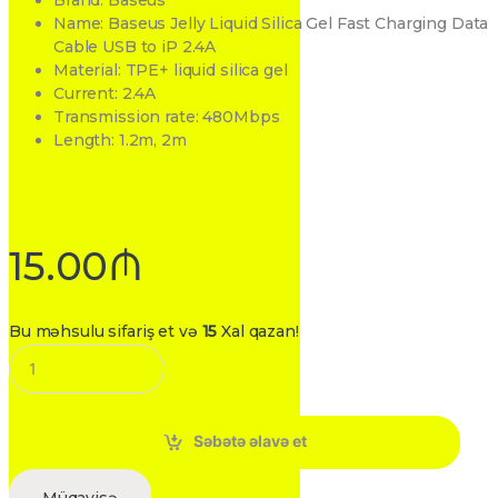
Brand: Baseus
Name: Baseus Jelly Liquid Silica Gel Fast Charging Data
Cable USB to iP 2.4A
Material: TPE+ liquid silica gel
Current: 2.4A
Transmission rate: 480Mbps
Length: 1.2m, 2m
15.00
₼
Bu məhsulu sifariş et və
15
Xal qazan!
Q
u
a
n
t
Səbətə əlavə et
i
t
y
Müqayisə