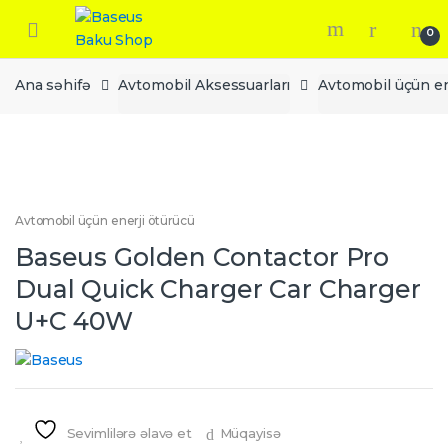
Skip
Skip
to
to
0
navigation
content
Ana səhifə
Avtomobil Aksessuarları
Avtomobil üçün en
Avtomobil üçün enerji ötürücü
Baseus Golden Contactor Pro
Dual Quick Charger Car Charger
U+C 40W
Sevimlilərə əlavə et
Müqayisə