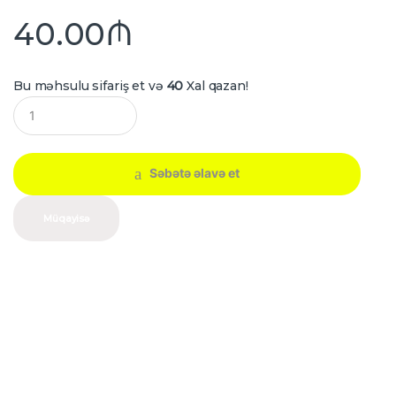
40.00
₼
Bu məhsulu sifariş et və
40
Xal qazan!
Q
u
a
n
t
Səbətə əlavə et
i
t
y
Müqayisə