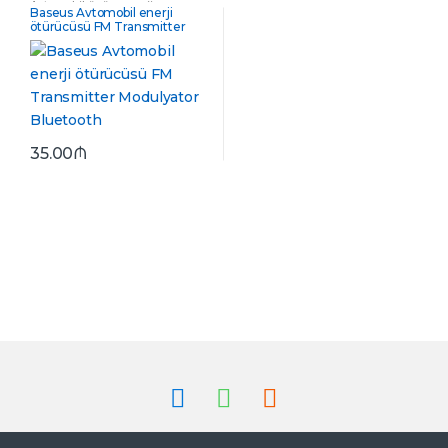
Avtomobil üçün enerji
Baseus Avtomobil enerji
ötürücülər
,
Fm modulyator
ötürücüsü FM Transmitter
Modulyator Bluetooth
35.00
₼