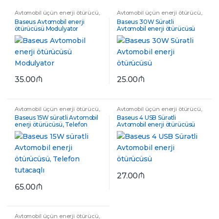
Avtomobil üçün enerji ötürücü
,
Avtomobil üçün enerji ötürücü
,
Avtomobil üçün enerji
Avtomobil üçün enerji
Baseus Avtomobil enerji
Baseus 30W Sürətli
ötürücülər
,
Fm modulyator
ötürücülər
ötürücüsü Modulyator
Avtomobil enerji ötürücüsü
35.00
₼
25.00
₼
Avtomobil üçün enerji ötürücü
,
Avtomobil üçün enerji ötürücü
,
Avtomobil üçün enerji
Avtomobil üçün enerji
Baseus 15W sürətli Avtomobil
Baseus 4 USB Sürətli
ötürücülər
,
Hava yerinə keçən
,
ötürücülər
enerji ötürücüsü, Telefon
Avtomobil enerji ötürücüsü
Telefon üçün dayaq
tutacaqlı
27.00
₼
65.00
₼
Avtomobil üçün enerji ötürücü
,