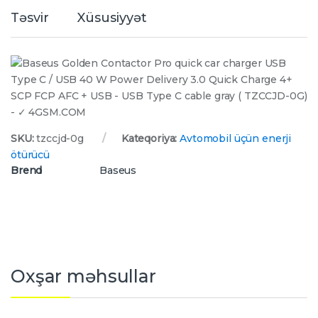
Təsvir
Xüsusiyyət
SKU:
tzccjd-0g
Kateqoriya:
Avtomobil üçün enerji
ötürücü
Brend
Baseus
Oxşar məhsullar