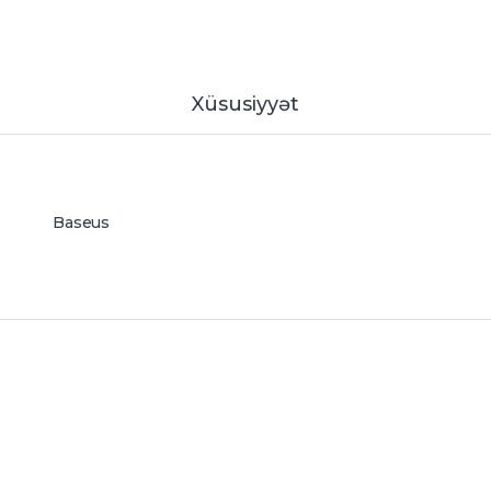
Xüsusiyyət
Baseus