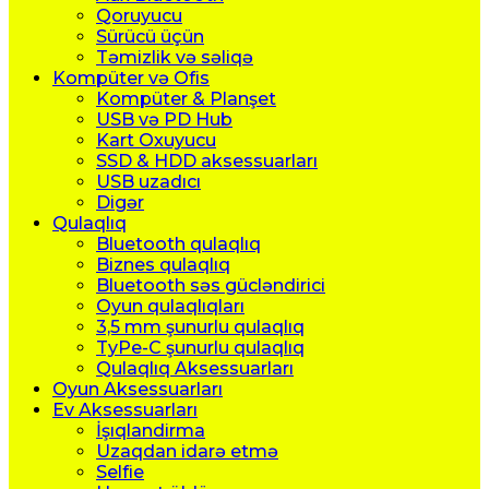
Qoruyucu
Sürücü üçün
Təmizlik və səliqə
Kompüter və Ofis
Kompüter & Planşet
USB və PD Hub
Kart Oxuyucu
SSD & HDD aksessuarları
USB uzadıcı
Digər
Qulaqlıq
Bluetooth qulaqlıq
Biznes qulaqlıq
Bluetooth səs gücləndirici
Oyun qulaqlıqları
3,5 mm şunurlu qulaqlıq
TyPe-C şunurlu qulaqlıq
Qulaqlıq Aksessuarları
Oyun Aksessuarları
Ev Aksessuarları
İşıqlandirma
Uzaqdan idarə etmə
Selfie