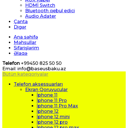
HDMİ Switch
Bluetooth qebul edici
Audio Adater
Çanta
Digər
Ana səhifə
Məhsullar
Sifarişlərim
Əlaqə
Telefon
+99450 825 50 50
Email: info@baseusbaku.az
Bütün kateqoriyalar
Telefon aksessuarları
Ekran Qoruyucular
İphone 11
İphone 11 Pro
İphone 11 Pro Max
İphone 12
İphone 12 mini
İphone 12 pro
İphone 12 pro max