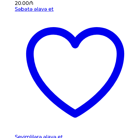
20.00
₼
Səbətə əlavə et
Sevimlilərə əlavə et