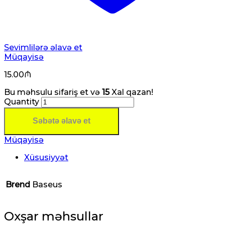
Sevimlilərə əlavə et
Müqayisə
15.00
₼
Bu məhsulu sifariş et və
15
Xal qazan!
Quantity
Səbətə əlavə et
Müqayisə
Xüsusiyyət
Brend
Baseus
Oxşar məhsullar