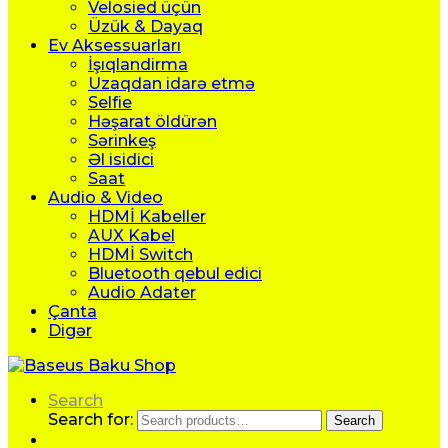
Velosied üçün
Üzük & Dayaq
Ev Aksessuarları
İşıqlandirma
Uzaqdan idarə etmə
Selfie
Həşarat öldürən
Sərinkeş
Əl isidici
Saat
Audio & Video
HDMİ Kabeller
AUX Kabel
HDMİ Switch
Bluetooth qebul edici
Audio Adater
Çanta
Digər
Search
Search for:
Search