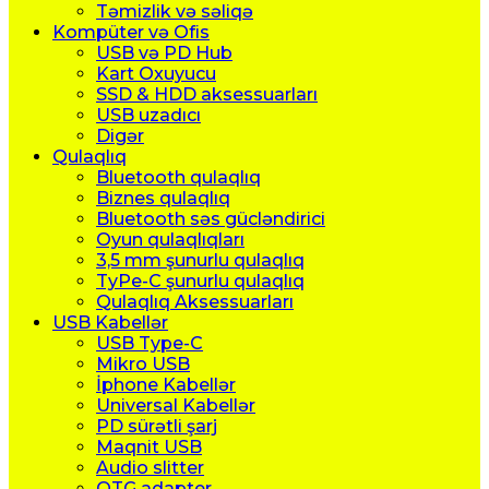
Təmizlik və səliqə
Kompüter və Ofis
USB və PD Hub
Kart Oxuyucu
SSD & HDD aksessuarları
USB uzadıcı
Digər
Qulaqlıq
Bluetooth qulaqlıq
Biznes qulaqlıq
Bluetooth səs gücləndirici
Oyun qulaqlıqları
3,5 mm şunurlu qulaqlıq
TyPe-C şunurlu qulaqlıq
Qulaqlıq Aksessuarları
USB Kabellər
USB Type-C
Mikro USB
İphone Kabellər
Universal Kabellər
PD sürətli şarj
Maqnit USB
Audio slitter
OTG adapter