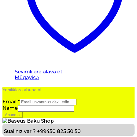
Sevimlilərə əlavə et
Müqayisə
Yeniliklərə abunə ol
Email
*
Name
Abunə ol
Sualınız var ?
+99450 825 50 50