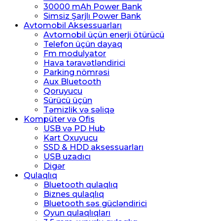
30000 mAh Power Bank
Simsiz Şarjlı Power Bank
Avtomobil Aksessuarları
Avtomobil üçün enerji ötürücü
Telefon üçün dayaq
Fm modulyator
Hava təravətləndirici
Parking nömrəsi
Aux Bluetooth
Qoruyucu
Sürücü üçün
Təmizlik və səliqə
Kompüter və Ofis
USB və PD Hub
Kart Oxuyucu
SSD & HDD aksessuarları
USB uzadıcı
Digər
Qulaqlıq
Bluetooth qulaqlıq
Biznes qulaqlıq
Bluetooth səs gücləndirici
Oyun qulaqlıqları