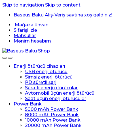
Skip to navigation
Skip to content
Baseus Baku Alış-Veriş saytına xoş gəldiniz!
Mağaza ünvanı
Sifarişi izlə
Məhsullar
Mənim hesabım
Enerji ötürücü cihazları
USB enerji ötürücü
Simsiz enerji ötürücü
PD sürətli şarj
Sürətli enerji ötürücülər
Avtomobil üçün enerji ötürücü
Saat üçün enerji ötürücülər
Power Bank
5000 mAh Power Bank
8000 mAh Power Bank
10000 mAh Power Bank
20000 mAh Power Bank