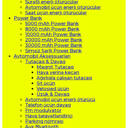
Sürətli enerji ötürücülər
Avtomobil üçün enerji ötürücülər
Saat üçün enerji ötürücülər
Power Bank
5000 mAh Power Bank
8000 mAh Power Bank
10000 mAh Power Bank
20000 mAh Power Bank
30000 mAh Power Bank
Simsiz Şarjlı Power Bank
Avtomobil Aksessuarları
Tutacaq & Dayaq
Maqnit Tutacaq
Hava yerinə keçən
Ağırlıqla çalışan tutacaq
Şit üçün
Velosied üçün
Üzük & Dayaq
Avtomobil üçün enerji ötürücü
Telefon üçün dayaq
Fm modulyator
Hava təravətləndirici
Parking nömrəsi
Aux Bluetooth