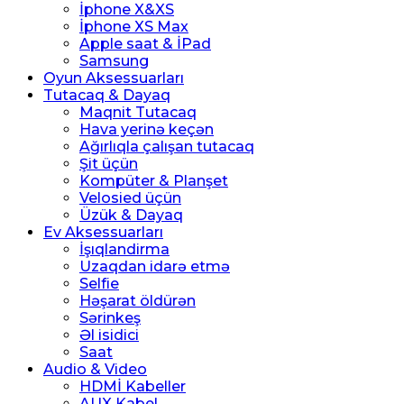
İphone X&XS
İphone XS Max
Apple saat & İPad
Samsung
Oyun Aksessuarları
Tutacaq & Dayaq
Maqnit Tutacaq
Hava yerinə keçən
Ağırlıqla çalışan tutacaq
Şit üçün
Kompüter & Planşet
Velosied üçün
Üzük & Dayaq
Ev Aksessuarları
İşıqlandirma
Uzaqdan idarə etmə
Selfie
Həşarat öldürən
Sərinkeş
Əl isidici
Saat
Audio & Video
HDMİ Kabeller
AUX Kabel