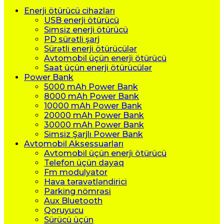
Enerji ötürücü cihazları
USB enerji ötürücü
Simsiz enerji ötürücü
PD sürətli şarj
Sürətli enerji ötürücülər
Avtomobil üçün enerji ötürücü
Saat üçün enerji ötürücülər
Power Bank
5000 mAh Power Bank
8000 mAh Power Bank
10000 mAh Power Bank
20000 mAh Power Bank
30000 mAh Power Bank
Simsiz Şarjlı Power Bank
Avtomobil Aksessuarları
Avtomobil üçün enerji ötürücü
Telefon üçün dayaq
Fm modulyator
Hava təravətləndirici
Parking nömrəsi
Aux Bluetooth
Qoruyucu
Sürücü üçün