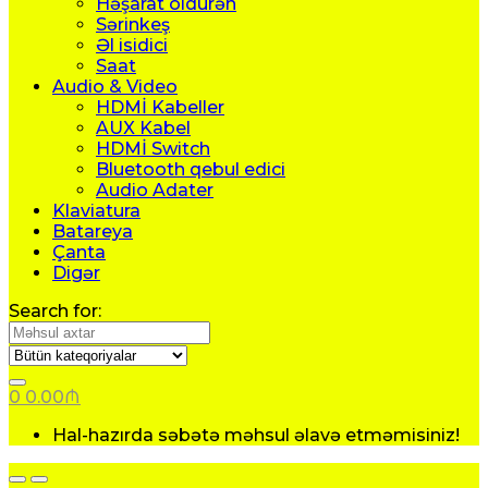
Həşarat öldürən
Sərinkeş
Əl isidici
Saat
Audio & Video
HDMİ Kabeller
AUX Kabel
HDMİ Switch
Bluetooth qebul edici
Audio Adater
Klaviatura
Batareya
Çanta
Digər
Search for:
0
0.00
₼
Hal-hazırda səbətə məhsul əlavə etməmisiniz!