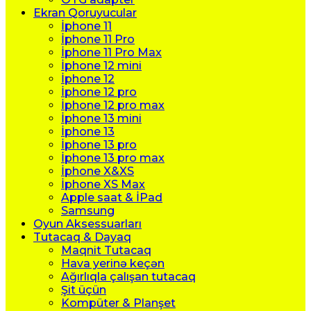
Ekran Qoruyucular
İphone 11
İphone 11 Pro
İphone 11 Pro Max
İphone 12 mini
İphone 12
İphone 12 pro
İphone 12 pro max
İphone 13 mini
İphone 13
İphone 13 pro
İphone 13 pro max
İphone X&XS
İphone XS Max
Apple saat & İPad
Samsung
Oyun Aksessuarları
Tutacaq & Dayaq
Maqnit Tutacaq
Hava yerinə keçən
Ağırlıqla çalışan tutacaq
Şit üçün
Kompüter & Planşet