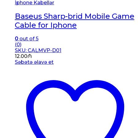
İphone Kabellər
Baseus Sharp-brid Mobile Game
Cable for Iphone
0
out of 5
(0)
SKU: CALMVP-D01
12.00
₼
Səbətə əlavə et