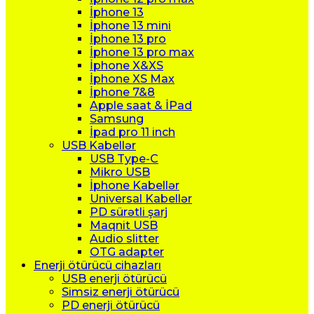
İphone 13
İphone 13 mini
İphone 13 pro
İphone 13 pro max
İphone X&XS
İphone XS Max
İphone 7&8
Apple saat & İPad
Samsung
İpad pro 11 inch
USB Kabellər
USB Type-C
Mikro USB
İphone Kabellər
Universal Kabellər
PD sürətli şarj
Maqnit USB
Audio slitter
OTG adapter
Enerji ötürücü cihazları
USB enerji ötürücü
Simsiz enerji ötürücü
PD enerji ötürücü