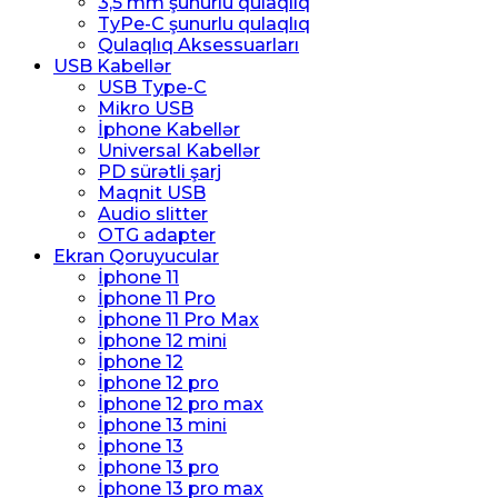
3,5 mm şunurlu qulaqlıq
TyPe-C şunurlu qulaqlıq
Qulaqlıq Aksessuarları
USB Kabellər
USB Type-C
Mikro USB
İphone Kabellər
Universal Kabellər
PD sürətli şarj
Maqnit USB
Audio slitter
OTG adapter
Ekran Qoruyucular
İphone 11
İphone 11 Pro
İphone 11 Pro Max
İphone 12 mini
İphone 12
İphone 12 pro
İphone 12 pro max
İphone 13 mini
İphone 13
İphone 13 pro
İphone 13 pro max