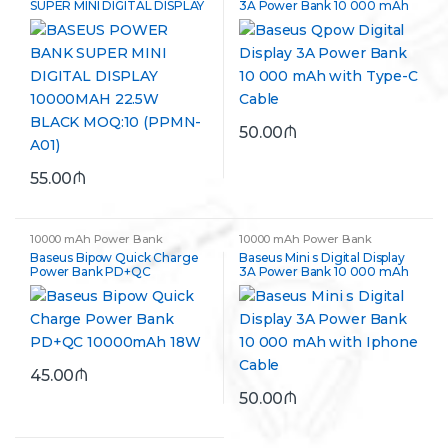
SUPER MINI DIGITAL DISPLAY
3A Power Bank 10 000 mAh
10000MAH 22.5W BLACK
with Type-C Cable
MOQ:10 (PPMN-A01)
50.00
₼
55.00
₼
10000 mAh Power Bank
10000 mAh Power Bank
Baseus Bipow Quick Charge
Baseus Mini s Digital Display
Power Bank PD+QC
3A Power Bank 10 000 mAh
10000mAh 18W
with Iphone Cable
45.00
₼
50.00
₼