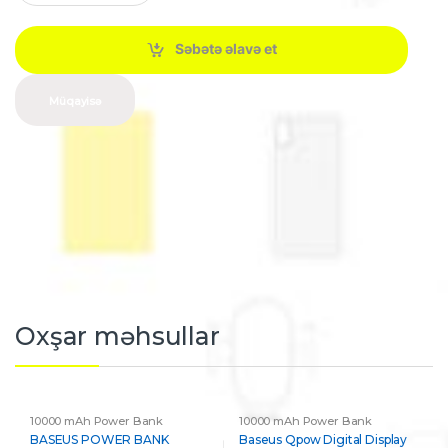
a
n
t
Səbətə əlavə et
i
t
y
Müqayisə
Oxşar məhsullar
10000 mAh Power Bank
10000 mAh Power Bank
BASEUS POWER BANK
Baseus Qpow Digital Display