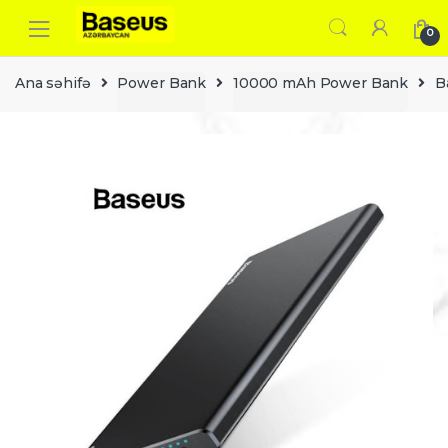
Skip
Skip
to
to
0
navigation
content
Ana səhifə
Power Bank
10000 mAh Power Bank
B