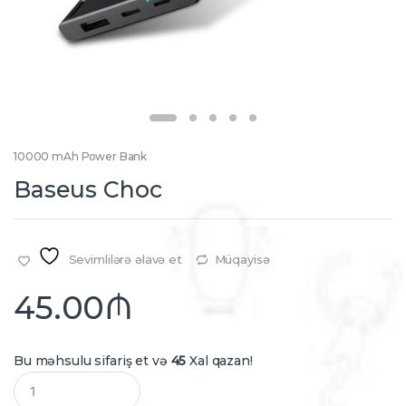
10000 mAh Power Bank
Baseus Choc
Sevimlilərə əlavə et
Müqayisə
45.00
₼
Bu məhsulu sifariş et və
45
Xal qazan!
Q
u