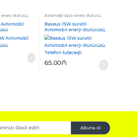
 enerji ötürücü
,
Avtomobil üçün enerji ötürücü
,
enerji ötürücülər
Avtomobil üçün enerji ötürücülər
,
Hava yerinə keçən
,
Telefon üçün
Avtomobil
Baseus 15W sürətli
dayaq
cüsü
Avtomobil enerji ötürücüsü,
Telefon tutacaqlı
65.00
₼
Abunə ol