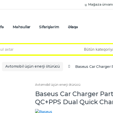
Mağaza ünvanı
fə
Məhsullar
Sifarişlərim
Əlaqə
Avtomobil üçün enerji ötürücü
Baseus Car Charger P
Avtomobil üçün enerji ötürücü
Baseus Car Charger Parti
QC+PPS Dual Quick Cha