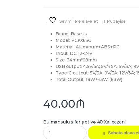
Sevimlilərə əlavə et
Müqayisə
Brand: Baseus
Model: VCKX65C
Material: Aluminum+ABS+PC
Input: DC 12-24V
Size: 34mm*68mm
USB output: 4.5V/5A; 5V/4.5A; 5V/3A; 9
Type-C output: 5V/3A; 9V/3A; 12V/3A; 
Total Output: 18W+45W (63W)
40.00
₼
Bu məhsulu sifariş et və
40
Xal qazan!
Q
Səbətə əlavə e
u