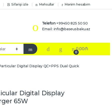
Sifarişi izlə
Məhsullar
Mənim hesabım
Telefon
+99450 825 50 50
Email: info@baseusbaku.az
0.00
₼
0
articular Digital Display QC+PPS Dual Quick
cular Digital Display
rger 65W