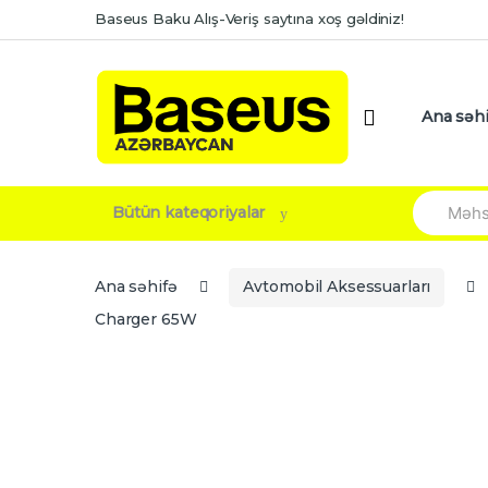
Skip
Skip
Baseus Baku Alış-Veriş saytına xoş gəldiniz!
to
to
navigation
content
Ana səhi
Search
Bütün kateqoriyalar
for:
Ana səhifə
Avtomobil Aksessuarları
Charger 65W