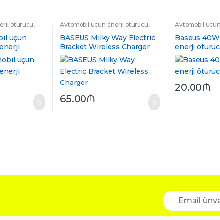
rji ötürücü
,
Avtomobil üçün enerji ötürücü
,
Avtomobil üçün
rji ötürücülər
,
Avtomobil üçün enerji ötürücülər
,
Avtomobil üçün 
q
Hava yerinə keçən
,
Telefon üçün
il üçün
BASEUS Milky Way Electric
Baseus 40W 
dayaq
enerji
Bracket Wireless Charger
enerji ötürü
20.00
₼
65.00
₼
E
m
a