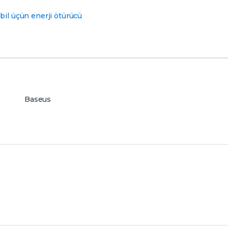
il üçün enerji ötürücü
Baseus