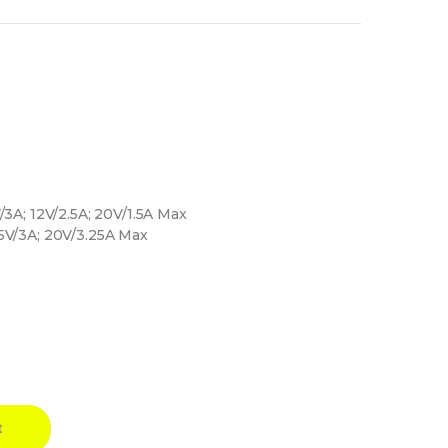
V/3A; 12V/2.5A; 20V/1.5A Max
15V/3A; 20V/3.25A Max
t