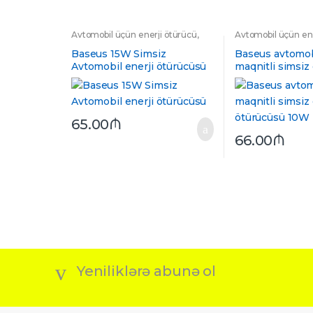
Avtomobil üçün enerji ötürücü
,
Avtomobil üçün ene
Avtomobil üçün enerji ötürücülər
,
Avtomobil üçün ene
Hava yerinə keçən
,
Şit üçün
Telefon üçün daya
Baseus 15W Simsiz
Baseus avtomob
Avtomobil enerji ötürücüsü
maqnitli simsiz 
ötürücüsü 10W
65.00
₼
66.00
₼
Yeniliklərə abunə ol