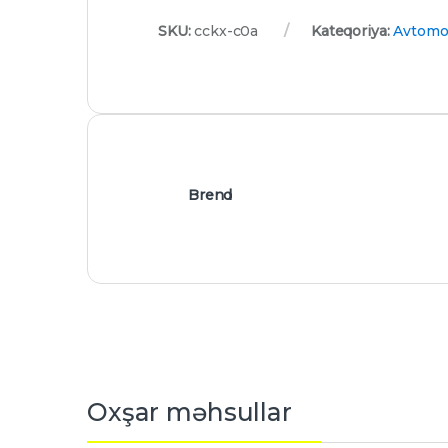
SKU:
cckx-c0a
Kateqoriya:
Avtomob
Brend
Oxşar məhsullar