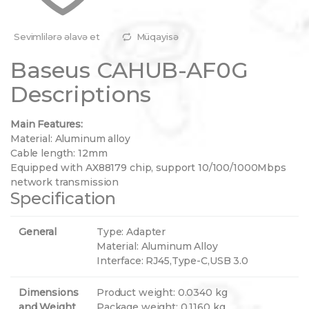
Sevimlilərə əlavə et
Müqayisə
Baseus CAHUB-AF0G
Descriptions
Main Features:
Material: Aluminum alloy
Cable length: 12mm
Equipped with AX88179 chip, support 10/100/1000Mbps
network transmission
Specification
General
Type: Adapter
Material: Aluminum Alloy
Interface: RJ45,Type-C,USB 3.0
Dimensions
Product weight: 0.0340 kg
and Weight
Package weight: 0.1160 kg