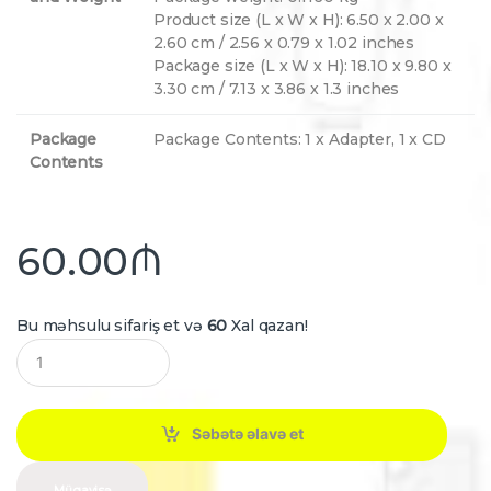
Product size (L x W x H): 6.50 x 2.00 x
2.60 cm / 2.56 x 0.79 x 1.02 inches
Package size (L x W x H): 18.10 x 9.80 x
3.30 cm / 7.13 x 3.86 x 1.3 inches
Package
Package Contents: 1 x Adapter, 1 x CD
Contents
60.00
₼
Bu məhsulu sifariş et və
60
Xal qazan!
Q
u
a
n
t
Səbətə əlavə et
i
t
y
Müqayisə