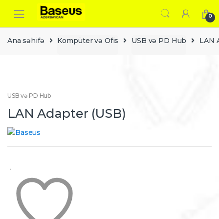
Skip
Skip
to
to
0
navigation
content
Ana səhifə
Kompüter və Ofis
USB və PD Hub
LAN A
USB və PD Hub
LAN Adapter (USB)