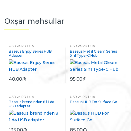
Oxşar məhsullar
USB və PD Hub
USB və PD Hub
Baseus Enjoy Series HUB
Baseus Metal Gleam Series
Adapter
5in1 Type-C Hub
40.00
₼
95.00
₼
USB və PD Hub
USB və PD Hub
Baseus brendindən 8 i 1 də
Baseus HUB For Surface Go
USB adapter
135.00
₼
85.00
₼