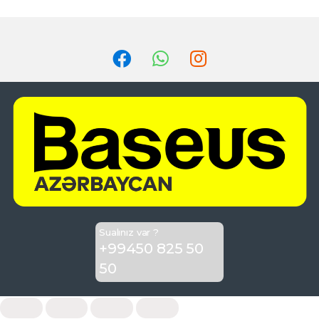
Sualınız var ?
+99450 825 50
50