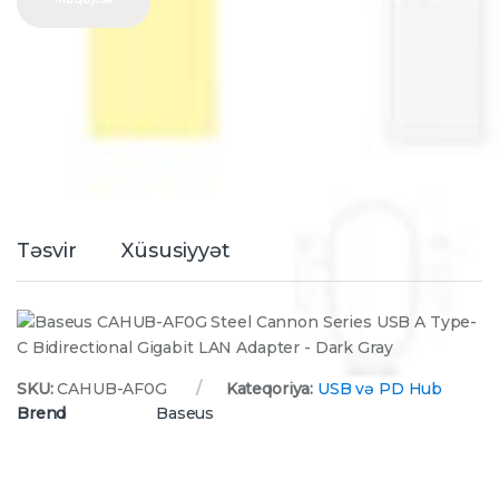
Təsvir
Xüsusiyyət
SKU:
CAHUB-AF0G
Kateqoriya:
USB və PD Hub
Brend
Baseus