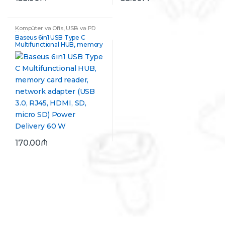
Kompüter və Ofis
,
USB və PD
Hub
Baseus 6in1 USB Type C
Multifunctional HUB, memory
card reader, network adapter
(USB 3.0, RJ45, HDMI, SD,
micro SD) Power Delivery 60
W
170.00
₼