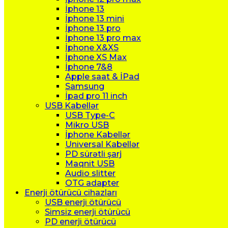
İphone 13
İphone 13 mini
İphone 13 pro
İphone 13 pro max
İphone X&XS
İphone XS Max
İphone 7&8
Apple saat & İPad
Samsung
İpad pro 11 inch
USB Kabellər
USB Type-C
Mikro USB
İphone Kabellər
Universal Kabellər
PD sürətli şarj
Maqnit USB
Audio slitter
OTG adapter
Enerji ötürücü cihazları
USB enerji ötürücü
Simsiz enerji ötürücü
PD enerji ötürücü