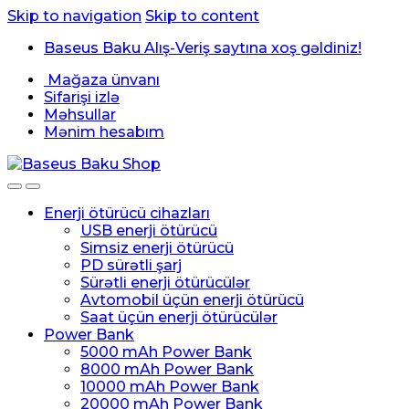
Skip to navigation
Skip to content
Baseus Baku Alış-Veriş saytına xoş gəldiniz!
Mağaza ünvanı
Sifarişi izlə
Məhsullar
Mənim hesabım
Enerji ötürücü cihazları
USB enerji ötürücü
Simsiz enerji ötürücü
PD sürətli şarj
Sürətli enerji ötürücülər
Avtomobil üçün enerji ötürücü
Saat üçün enerji ötürücülər
Power Bank
5000 mAh Power Bank
8000 mAh Power Bank
10000 mAh Power Bank
20000 mAh Power Bank