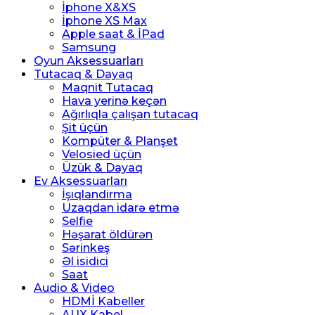
İphone X&XS
İphone XS Max
Apple saat & İPad
Samsung
Oyun Aksessuarları
Tutacaq & Dayaq
Maqnit Tutacaq
Hava yerinə keçən
Ağırlıqla çalışan tutacaq
Şit üçün
Kompüter & Planşet
Velosied üçün
Üzük & Dayaq
Ev Aksessuarları
İşıqlandirma
Uzaqdan idarə etmə
Selfie
Həşarat öldürən
Sərinkeş
Əl isidici
Saat
Audio & Video
HDMİ Kabeller
AUX Kabel