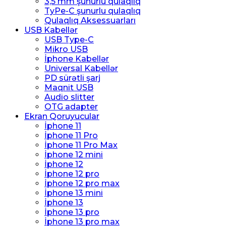
3,5 mm şunurlu qulaqlıq
TyPe-C şunurlu qulaqlıq
Qulaqlıq Aksessuarları
USB Kabellər
USB Type-C
Mikro USB
İphone Kabellər
Universal Kabellər
PD sürətli şarj
Maqnit USB
Audio slitter
OTG adapter
Ekran Qoruyucular
İphone 11
İphone 11 Pro
İphone 11 Pro Max
İphone 12 mini
İphone 12
İphone 12 pro
İphone 12 pro max
İphone 13 mini
İphone 13
İphone 13 pro
İphone 13 pro max