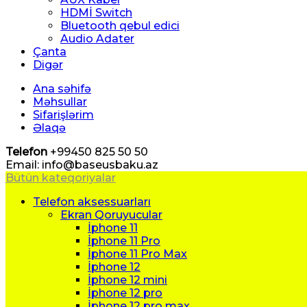
HDMİ Switch
Bluetooth qebul edici
Audio Adater
Çanta
Digər
Ana səhifə
Məhsullar
Sifarişlərim
Əlaqə
Telefon
+99450 825 50 50
Email: info@baseusbaku.az
Bütün kateqoriyalar
Telefon aksessuarları
Ekran Qoruyucular
İphone 11
İphone 11 Pro
İphone 11 Pro Max
İphone 12
İphone 12 mini
İphone 12 pro
İphone 12 pro max