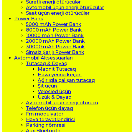
Sürətli enerji ötürücülər
Avtomobil üçün enerji ötürücülər
Saat üçün enerji ötürücülər
Power Bank
5000 mAh Power Bank
8000 mAh Power Bank
10000 mAh Power Bank
20000 mAh Power Bank
30000 mAh Power Bank
Simsiz Şarjlı Power Bank
Avtomobil Aksessuarları
Tutacaq & Dayaq
Maqnit Tutacaq
Hava yerinə keçən
Ağırlıqla çalışan tutacaq
Şit üçün
Velosied üçün
Üzük & Dayaq
Avtomobil üçün enerji ötürücü
Telefon üçün dayaq
Fm modulyator
Hava təravətləndirici
Parking nömrəsi
Aux Bluetooth