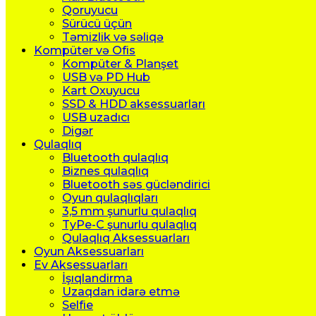
Qoruyucu
Sürücü üçün
Təmizlik və səliqə
Kompüter və Ofis
Kompüter & Planşet
USB və PD Hub
Kart Oxuyucu
SSD & HDD aksessuarları
USB uzadıcı
Digər
Qulaqlıq
Bluetooth qulaqlıq
Biznes qulaqlıq
Bluetooth səs gücləndirici
Oyun qulaqlıqları
3,5 mm şunurlu qulaqlıq
TyPe-C şunurlu qulaqlıq
Qulaqlıq Aksessuarları
Oyun Aksessuarları
Ev Aksessuarları
İşıqlandirma
Uzaqdan idarə etmə
Selfie