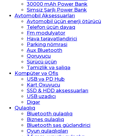
30000 mAh Power Bank
Simsiz Şarjlı Power Bank
Avtomobil Aksessuarları
Avtomobil üçün enerji ötürücü
Telefon üçün dayaq
Fm modulyator
Hava təravətləndirici
Parking nömrəsi
Aux Bluetooth
Qoruyucu
Sürücü üçün
Təmizlik və səliqə
Kompüter və Ofis
USB və PD Hub
Kart Oxuyucu
SSD & HDD aksessuarları
USB uzadıcı
Digər
Qulaqlıq
Bluetooth qulaqlıq
Biznes qulaqlıq
Bluetooth səs gücləndirici
Oyun qulaqlıqları