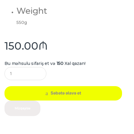
Weight
550g
150.00
₼
Bu məhsulu sifariş et və
150
Xal qazan!
Q
u
a
n
t
Səbətə əlavə et
i
t
y
Müqayisə