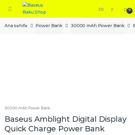
Skip
Skip
to
to
0
navigation
content
Ana səhifə
Power Bank
30000 mAh Power Bank
30000 mAh Power Bank
Baseus Amblight Digital Display
Quick Charge Power Bank