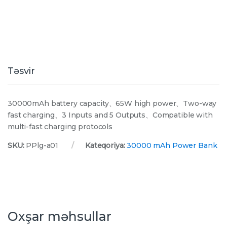
Təsvir
30000mAh battery capacity、65W high power、Two-way
fast charging、3 Inputs and 5 Outputs、Compatible with
multi-fast charging protocols
SKU:
PPlg-a01
Kateqoriya:
30000 mAh Power Bank
Oxşar məhsullar