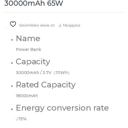
30000mAh 65W
Sevimlilərə əlavə et
Müqayisə
Name
Power Bank
Capacity
30000mAh / 3.7V（111Wh）
Rated Capacity
18000mAh
Energy conversion rate
≥75%