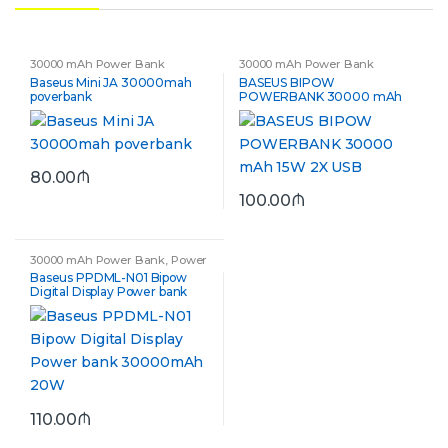
30000 mAh Power Bank
30000 mAh Power Bank
Baseus Mini JA 30000mah
BASEUS BIPOW
poverbank
POWERBANK 30000 mAh
15W 2X USB
80.00
₼
100.00
₼
30000 mAh Power Bank
,
Power
Bank
Baseus PPDML-N01 Bipow
Digital Display Power bank
30000mAh 20W
110.00
₼